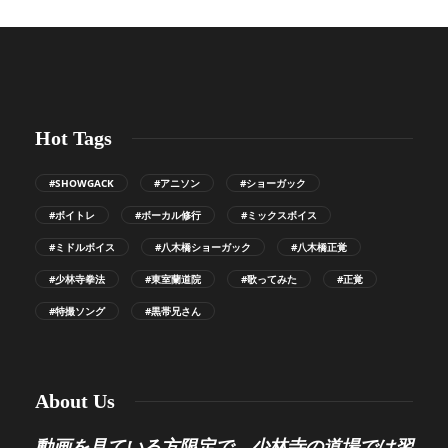
Hot Tags
#SHOWGACK
#アニソン
#ショーガック
#ボイトレ
#ボーカル修行
#ミックスボイス
#ミドルボイス
#八木橋ショーガック
#八木橋正覚
#少林寺拳法
#東室蘭道院
#歌ってみた
#正覚
#特撮ソング
#黒帯兄さん
About Us
動画を見ている方限定で、少林寺の道場では習