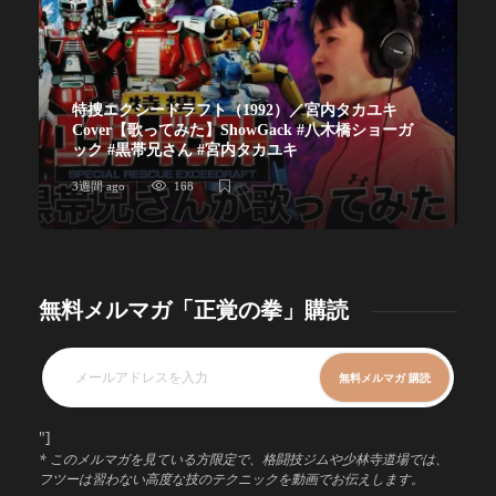
特捜エクシードラフト（1992）／宮内タカユキ
Cover【歌ってみた】ShowGack #八木橋ショーガ
ック #黒帯兄さん #宮内タカユキ
3週間 ago
168
無料メルマガ「正覚の拳」購読
"]
* このメルマガを見ている方限定で、格闘技ジムや少林寺道場では、
フツーは習わない高度な技のテクニックを動画でお伝えします。