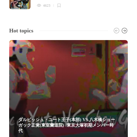
4623
Hot topics
ダルビッシュ・ユート王子(本部) VS 八木橋ショー
ガック正覚(東室蘭道院) /東京大塚初期メンバー時
代