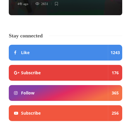
4年 ago
2651
Stay connected
Like
1243
Subscribe
176
Follow
365
Subscribe
256