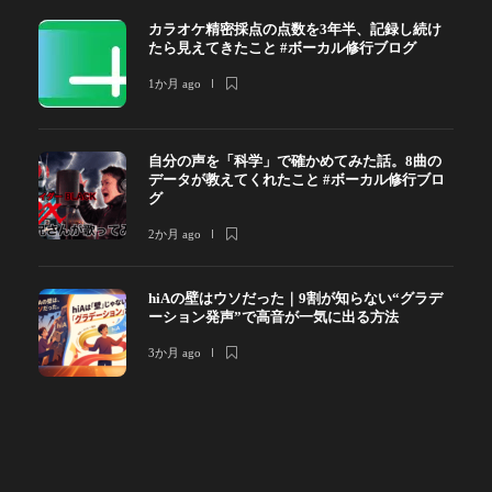
カラオケ精密採点の点数を3年半、記録し続け
たら見えてきたこと #ボーカル修行ブログ
1か月 ago
自分の声を「科学」で確かめてみた話。8曲の
データが教えてくれたこと #ボーカル修行ブロ
グ
2か月 ago
hiAの壁はウソだった｜9割が知らない“グラデ
ーション発声”で高音が一気に出る方法
3か月 ago