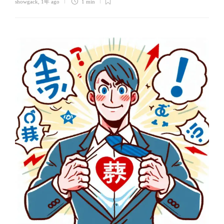
showgack
,
1年 ago
1 min