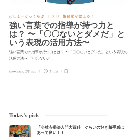
@しょーがっくらぶ
,
TECH
,
格闘家が教える！
強い言葉での指導が持つ力と
は？ 〜「〇〇ないとダメだ」と
いう表現の活用方法〜
強い言葉での指導が持つ力とは？ 〜「〇〇ないとダメだ」という表現の
活用方法〜 「〇〇ないと…
showgack
,
2年 ago
1 min
Today's pick
「少林寺拳法入門大百科」ぐらいの好き勝手感は
あって良い！！