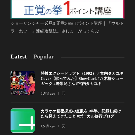
ショーリンジャー必見!! 正覚の拳 1ポイント講座 | 「ウルト
ラ・わツー」連続攻撃法。＠しょーがっくらぶ
Latest
Popular
特捜エクシードラフト（1992）／宮内タカユキ
Cover【歌ってみた】ShowGack #八木橋ショー
ガック #黒帯兄さん #宮内タカユキ
3週間 ago
カラオケ精密採点の点数を3年半、記録し続け
たら見えてきたこと #ボーカル修行ブログ
1か月 ago