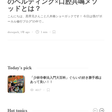
のベルティング×口腔共鳴メソ
ッドとは？
こんにちは、黒帯兄さんこと八木橋ショーガックです！ 今日は僕の“ボ
ーカル修行ブログ”の中で…
showgack
,
1年 ago
1 min
Today's pick
「少林寺拳法入門大百科」ぐらいの好き勝手感は
あって良い！！
4617
Hot topics