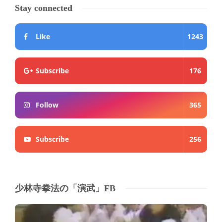
Stay connected
Like
1243
Subscribe
176
Follow
365
Subscribe
256
少林寺拳法の「演武」FB