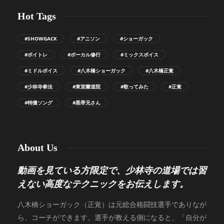
Hot Tags
#SHOWGACK
#アニソン
#ショーガック
#ボイトレ
#ボーカル修行
#ミックスボイス
#ミドルボイス
#八木橋ショーガック
#八木橋正覚
#少林寺拳法
#東室蘭道院
#歌ってみた
#正覚
#特撮ソング
#黒帯兄さん
About Us
動画を見ている方限定で、少林寺の道場では習
えない高度なテクニックをお伝えします。
八木橋ショーガック（正覚）は元総合格闘技選手でありなが
ら、コーチができます。選手が教える側になると、「自分が