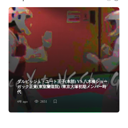
ダルビッシュ・ユート王子(本部) VS 八木橋ショー
ガック正覚(東室蘭道院) /東京大塚初期メンバー時
代
4年 ago
2651