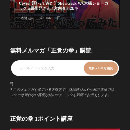
Cover【歌ってみた】ShowGack #八木橋ショーガ
ック #黒帯兄さん #宮内タカユキ
3週間 ago
166
無料メルマガ「正覚の拳」購読
"]
* このメルマガを見ている方限定で、格闘技ジムや少林寺道場では、
フツーは習わない高度な技のテクニックを動画でお伝えします。
正覚の拳 1ポイント講座