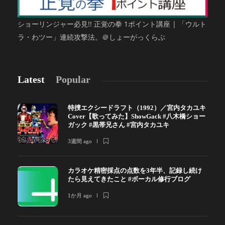
ショーリンジャー必見!! 正覚の拳 1ポイント講座 | 「ウルト
ラ・わツー」連続攻撃法。＠しょーがっくらぶ
Latest
Popular
特捜エクシードラフト（1992）／宮内タカユキ
Cover【歌ってみた】ShowGack #八木橋ショー
ガック #黒帯兄さん #宮内タカユキ
3週間 ago
カラオケ精密採点の点数を3年半、記録し続け
たら見えてきたこと #ボーカル修行ブログ
1か月 ago