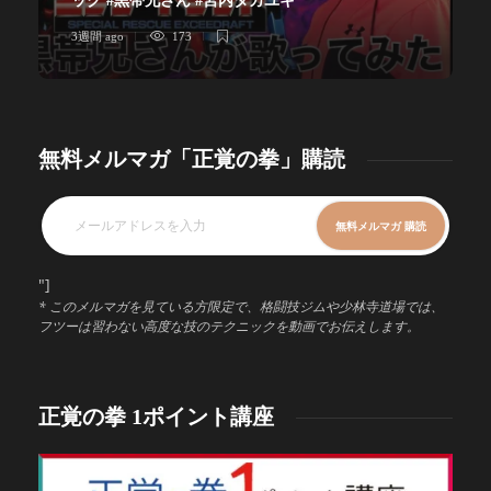
ック #黒帯兄さん #宮内タカユキ
3週間 ago
173
無料メルマガ「正覚の拳」購読
"]
* このメルマガを見ている方限定で、格闘技ジムや少林寺道場では、
フツーは習わない高度な技のテクニックを動画でお伝えします。
正覚の拳 1ポイント講座