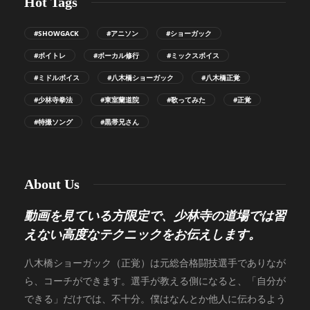
Hot Tags
#SHOWGACK
#アニソン
#ショーガック
#ボイトレ
#ボーカル修行
#ミックスボイス
#ミドルボイス
#八木橋ショーガック
#八木橋正覚
#少林寺拳法
#東室蘭道院
#歌ってみた
#正覚
#特撮ソング
#黒帯兄さん
About Us
動画を見ている方限定で、少林寺の道場では習
えない高度なテクニックをお伝えします。
八木橋ショーガック（正覚）は元総合格闘技選手でありなが
ら、コーチができます。選手が教える側になると、「自分が
できる」だけでは、不十分。僕はなんとか他人に伝わるよう