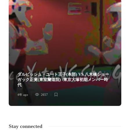
ダルビッシュ・ユート王子(本部) VS 八木橋ショー
ガック正覚(東室蘭道院) /東京大塚初期メンバー時
代
4年 ago
2657
Stay connected