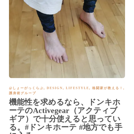
@しょーがっくらぶ
,
DESIGN
,
LIFESTYLE
,
格闘家が教える！
,
護身術グループ
機能性を求めるなら、ドンキホ
ーテのActivegear（アクティブ
ギア）で十分使えると思ってい
る。#ドンキホーテ #地方でも手