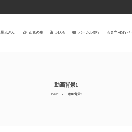
黒帯兄さん-
正覚の拳
BLOG
ボーカル修行
会員専用MYペー
動画背景1
Home
動画背景1