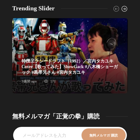
Trending Slider
特捜エクシードラフト（1992）／宮内タカユキ
Cover【歌ってみた】ShowGack #八木橋ショーガ
ック #黒帯兄さん #宮内タカユキ
3週間 ago
171
1
無料メルマガ「正覚の拳」購読