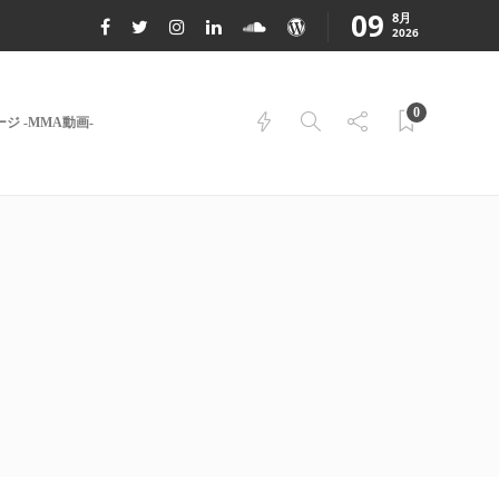
09
8月
2026
0
ジ -MMA動画-