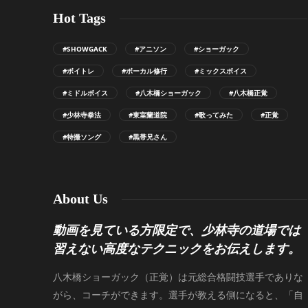
Hot Tags
#SHOWGACK
#アニソン
#ショーガック
#ボイトレ
#ボーカル修行
#ミックスボイス
#ミドルボイス
#八木橋ショーガック
#八木橋正覚
#少林寺拳法
#東室蘭道院
#歌ってみた
#正覚
#特撮ソング
#黒帯兄さん
About Us
動画を見ている方限定で、少林寺の道場では
習えない高度なテクニックをお伝えします。
八木橋ショーガック（正覚）は元総合格闘技選手でありな
がら、コーチができます。選手が教える側になると、「自