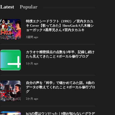
Latest
Popular
特捜エクシードラフト（1992）／宮内タカユ
キ Cover【歌ってみた】ShowGack #八木橋シ
ョーガック #黒帯兄さん #宮内タカユキ
3週間 ago
カラオケ精密採点の点数を3年半、記録し続け
カラオケ精密採点の点数を3年半、記録し続けた
自分の声を「
たら見えてきたこと #ボーカル修行ブログ
ら見えてきたこと #ボーカル修行ブログ
ータが教えて
1か月 ago
か月 ago
222
2か月 ago
自分の声を「科学」で確かめてみた話。8曲の
データが教えてくれたこと #ボーカル修行ブロ
グ
2か月 ago
hiAの壁はウソだった｜9割が知らない“グラデ