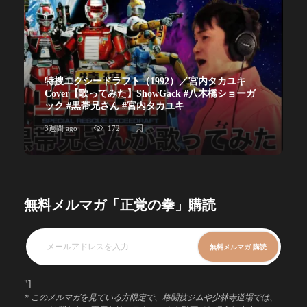
特捜エクシードラフト（1992）／宮内タカユキ
Cover【歌ってみた】ShowGack #八木橋ショーガ
ック #黒帯兄さん #宮内タカユキ
3週間 ago
172
無料メルマガ「正覚の拳」購読
"]
* このメルマガを見ている方限定で、格闘技ジムや少林寺道場では、