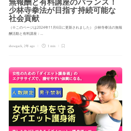
無報酬と有料講座のバランス！
少林寺拳法が目指す持続可能な
社会貢献
（※このページは2024年11月6日に更新されました） 少林寺拳法の無報
酬活動と有料講座：…
showgack
,
2年 ago
1 min