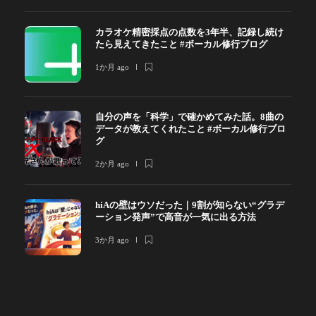
カラオケ精密採点の点数を3年半、記録し続け
たら見えてきたこと #ボーカル修行ブログ
1か月 ago
自分の声を「科学」で確かめてみた話。8曲の
データが教えてくれたこと #ボーカル修行ブロ
グ
2か月 ago
hiAの壁はウソだった｜9割が知らない“グラデ
ーション発声”で高音が一気に出る方法
3か月 ago