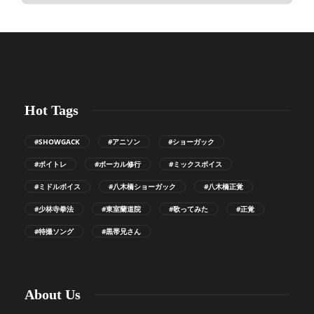
Hot Tags
#SHOWGACK
#アニソン
#ショーガック
#ボイトレ
#ボーカル修行
#ミックスボイス
#ミドルボイス
#八木橋ショーガック
#八木橋正覚
#少林寺拳法
#東室蘭道院
#歌ってみた
#正覚
#特撮ソング
#黒帯兄さん
About Us