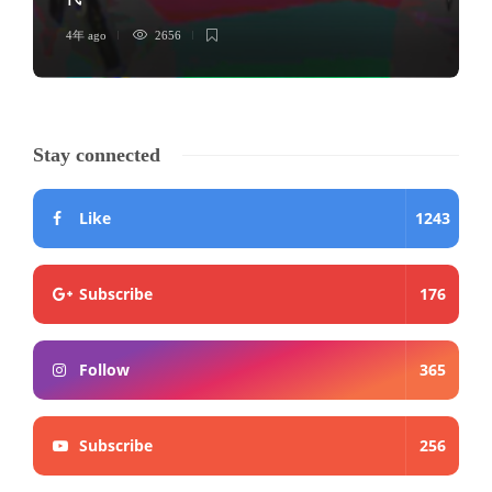
4年 ago
2656
Stay connected
Like
1243
Subscribe
176
Follow
365
Subscribe
256