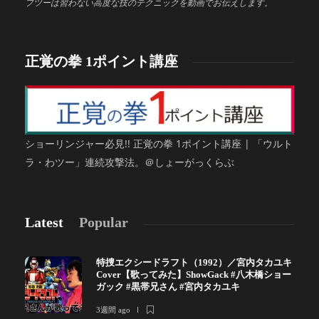
フツーは習わない高度な技のテクニックを動画でお伝えします。
正覚の拳 1ポイント講座
ショーリンジャー必見!! 正覚の拳 1ポイント講座 | 「ウルト
ラ・わツー」連続攻撃法。＠しょーがっくらぶ
Latest
Popular
特捜エクシードラフト（1992）／宮内タカユキ
Cover【歌ってみた】ShowGack #八木橋ショー
ガック #黒帯兄さん #宮内タカユキ
3週間 ago