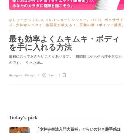
@しょーがっくらぶ
,
SK-1ショーリンジャー
,
TECH
,
ボクササイ
ズ
,
少林寺ムエタイ
,
格闘家が教える！
,
正覚の拳 1ポイント講座
,
...
最も効率よくムキムキ・ボディ
を手に入れる方法
最初に言っておきたいことがあります。 格闘技はそもそも理不尽なも
のです。 やった練…
showgack
,
3年 ago
1 min
Today's pick
「少林寺拳法入門大百科」ぐらいの好き勝手感は