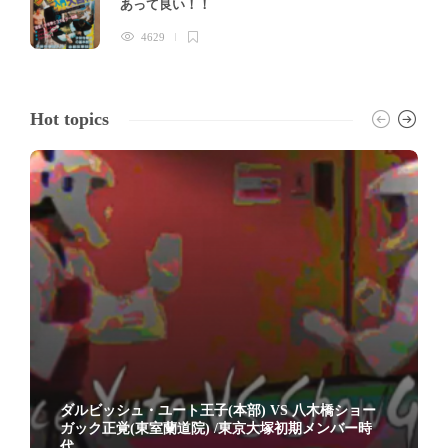
あって良い！！
4629
Hot topics
ダルビッシュ・ユート王子(本部) VS 八木橋ショー
ガック正覚(東室蘭道院) /東京大塚初期メンバー時
代