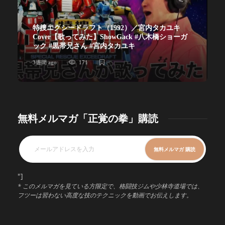
特捜エクシードラフト（1992）／宮内タカユキ
Cover【歌ってみた】ShowGack #八木橋ショーガ
ック #黒帯兄さん #宮内タカユキ
3週間 ago
171
無料メルマガ「正覚の拳」購読
"]
* このメルマガを見ている方限定で、格闘技ジムや少林寺道場では、
フツーは習わない高度な技のテクニックを動画でお伝えします。