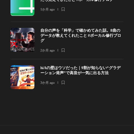
1か月 ago
自分の声を「科学」で確かめてみた話。8曲の
データが教えてくれたこと #ボーカル修行ブロ
グ
2か月 ago
hiAの壁はウソだった｜9割が知らない“グラデ
ーション発声”で高音が一気に出る方法
3か月 ago