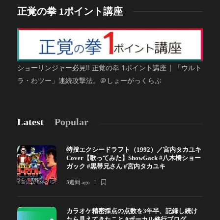
正覚の拳 1ポイント講座
ショーリンジャー必見!! 正覚の拳 1ポイント講座 | 「ウルト
ラ・わツー」連続攻撃法。＠しょーがっくらぶ
Latest
Popular
特捜エクシードラフト（1992）／宮内タカユキ
Cover【歌ってみた】ShowGack #八木橋ショー
ガック #黒帯兄さん #宮内タカユキ
3週間 ago
カラオケ精密採点の点数を3年半、記録し続け
たら見えてきたこと #ボーカル修行ブログ