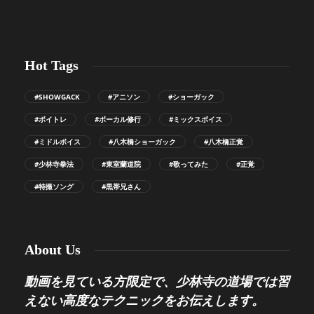
Hot Tags
#SHOWGACK
#アニソン
#ショーガック
#ボイトレ
#ボーカル修行
#ミックスボイス
#ミドルボイス
#八木橋ショーガック
#八木橋正覚
#少林寺拳法
#東室蘭道院
#歌ってみた
#正覚
#特撮ソング
#黒帯兄さん
About Us
動画を見ている方限定で、少林寺の道場では習
えない高度なテクニックをお伝えします。