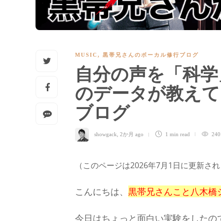
MUSIC
,
黒帯兄さんのボーカル修行ブログ
自分の声を「科学
のデータが教えて
ブログ
showgack
,
2か月 ago
1 min
read
240
（このページは2026年7月1日に更新さ
こんにちは、
黒帯兄さんこと八木橋
今日はちょっと面白い実験をしたの