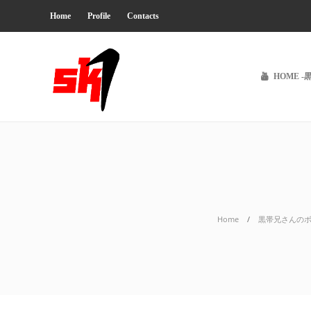
Home
Profile
Contacts
HOME -
Home
黒帯兄さんの