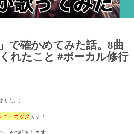
」で確かめてみた話。8曲
くれたこと #ボーカル修行
れました。）
ショーガック
です！
で、その話をします。