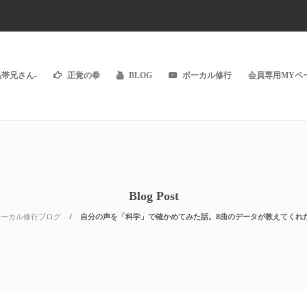
黒帯兄さん-
正覚の拳
BLOG
ボーカル修行
会員専用MYペー
Blog Post
ボーカル修行ブログ
自分の声を「科学」で確かめてみた話。8曲のデータが教えてくれた