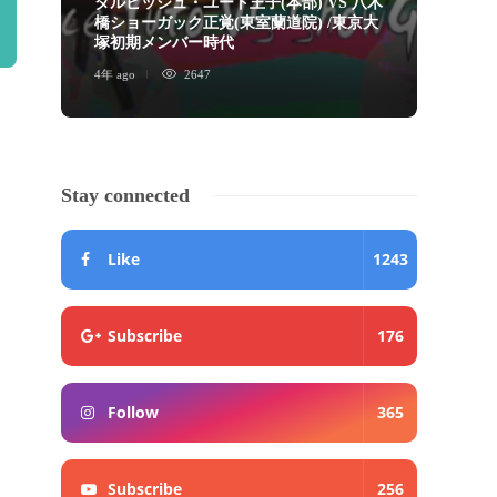
ダルビッシュ・ユート王子(本部) VS 八木
橋ショーガック正覚(東室蘭道院) /東京大
ショ
塚初期メンバー時代
画」
4年 ago
2647
5年 ago
Stay connected
Like
1243
Subscribe
176
Follow
365
Subscribe
256