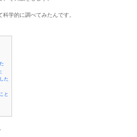
て科学的に調べてみたんです。
た
た
した
こと
か