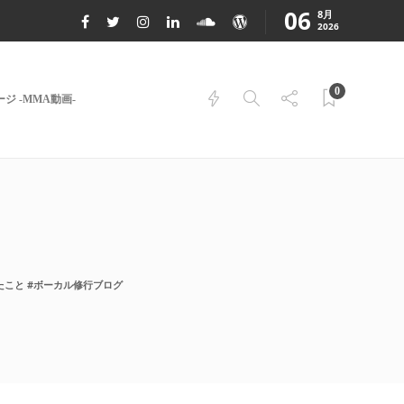
06
8月
2026
0
ジ -MMA動画-
こと #ボーカル修行ブログ