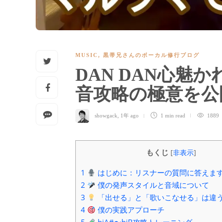
MUSIC
,
黒帯兄さんのボーカル修行ブログ
DAN DAN心魅か
音攻略の極意を
showgack
,
1年 ago
1 min
read
1889
もくじ
[
非表示
]
1
はじめに：リスナーの質問に答えま
2
僕の発声スタイルと音域について
3
「出せる」と「歌いこなせる」は違
4
僕の実践アプローチ