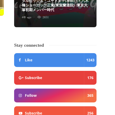
ダルビッシュ・ユート王子(本部) VS 八木
橋ショーガック正覚(東室蘭道院) /東京大
ショ
塚初期メンバー時代
画」
4年 ago
2651
5年 ago
Stay connected
Like
1243
Subscribe
176
Follow
365
Subscribe
256