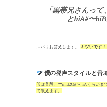
「黒帯兄さんって、F
とhiA#〜
ズバリお答えします。
キツいです！
僕の発声スタイルと音
僕は普段、**mid2G#〜hiAくら
て歌えます。