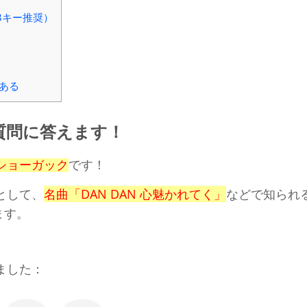
〜-3キー推奨）
ある
質問に答えます！
ショーガック
です！
として、
名曲「DAN DAN 心魅かれてく」
などで知られ
ります。
ました：