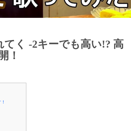
れてく -2キーでも高い!? 高
公開！
す！
う