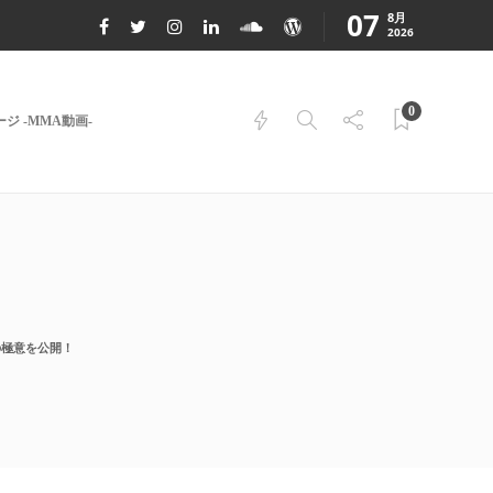
07
8月
2026
0
ジ -MMA動画-
略の極意を公開！