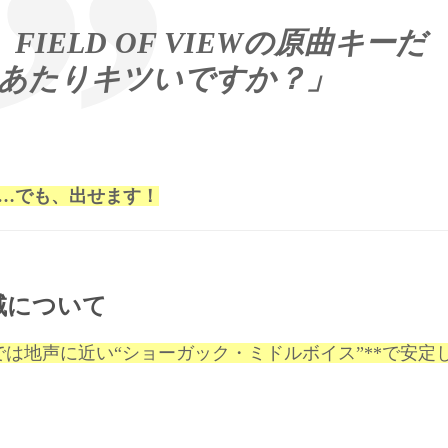
IELD OF VIEWの原曲キーだ
hiBあたりキツいですか？」
…でも、出せます！
域について
いまでは地声に近い“ショーガック・ミドルボイス”**で安定