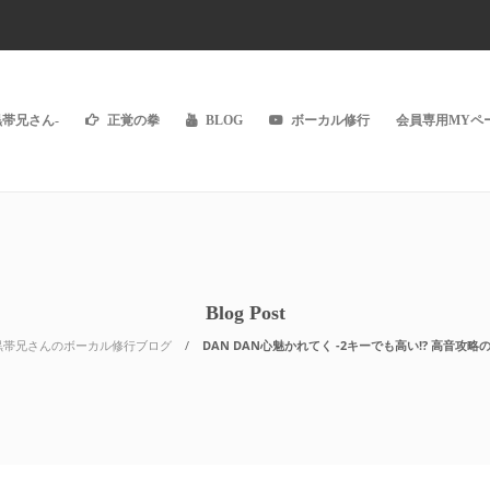
黒帯兄さん-
正覚の拳
BLOG
ボーカル修行
会員専用MYペー
Blog Post
黒帯兄さんのボーカル修行ブログ
DAN DAN心魅かれてく -2キーでも高い!? 高音攻