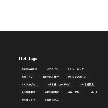
Hot Tags
#SHOWGACK
#アニソン
#ショーガック
#ボイトレ
#ボーカル修行
#ミックスボイス
#ミドルボイス
#八木橋ショーガック
#八木橋正覚
#少林寺拳法
#東室蘭道院
#歌ってみた
#正覚
#特撮ソング
#黒帯兄さん