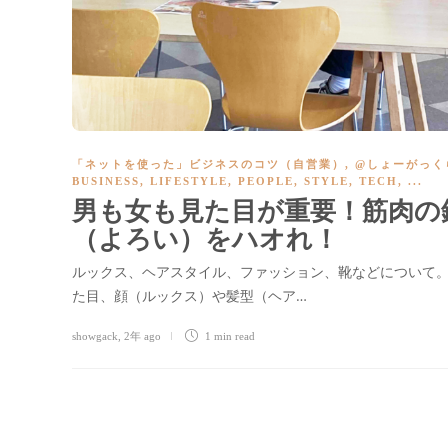
「ネットを使った」ビジネスのコツ（自営業）
,
@しょーがっく
BUSINESS
,
LIFESTYLE
,
PEOPLE
,
STYLE
,
TECH
, ...
男も女も見た目が重要！筋肉の
（よろい）をハオれ！
ルックス、ヘアスタイル、ファッション、靴などについて。
た目、顔（ルックス）や髪型（ヘア…
showgack
,
2年 ago
1 min
read