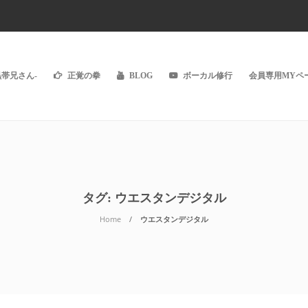
黒帯兄さん-
正覚の拳
BLOG
ボーカル修行
会員専用MYペー
タグ:
ウエスタンデジタル
Home
ウエスタンデジタル