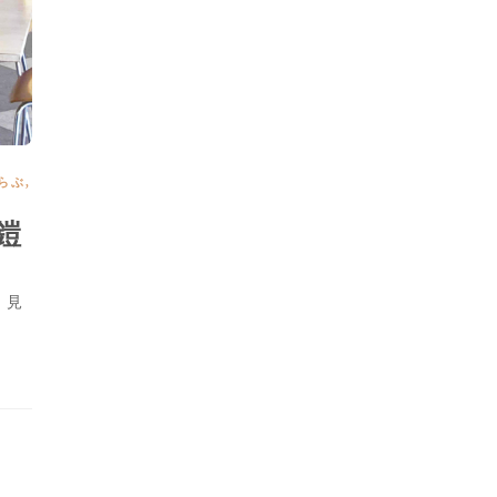
らぶ
,
鎧
 見