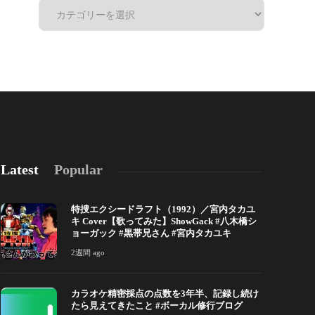
Latest
Popular
特捜エクシードラフト（1992）／宮内タカユ
キ Cover【歌ってみた】ShowGack #八木橋シ
ョーガック #黒帯兄さん #宮内タカユキ
2週間 ago
カラオケ精密採点の点数を3年半、記録し続け
カラオケ精密採点の点数を3年半、記録し続けた
自分の声を「
たら見えてきたこと #ボーカル修行ブログ
ら見えてきたこと #ボーカル修行ブログ
ータが教えて