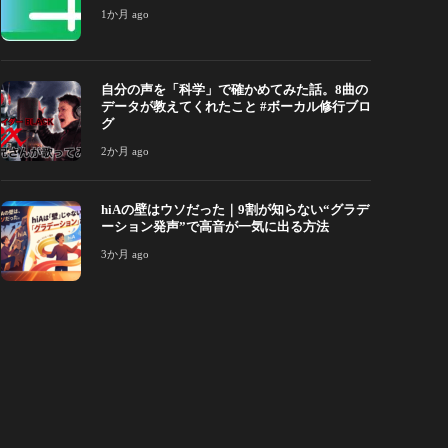
1か月 ago
か月 ago
212
2か月 ago
自分の声を「科学」で確かめてみた話。8曲の
データが教えてくれたこと #ボーカル修行ブロ
グ
2か月 ago
hiAの壁はウソだった｜9割が知らない“グラデ
ーション発声”で高音が一気に出る方法
3か月 ago