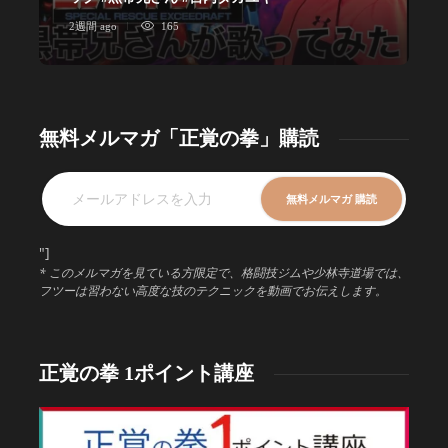
2週間 ago
165
1
無料メルマガ「正覚の拳」購読
"]
* このメルマガを見ている方限定で、格闘技ジムや少林寺道場では、
フツーは習わない高度な技のテクニックを動画でお伝えします。
正覚の拳 1ポイント講座