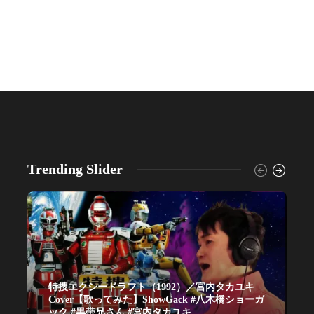
Trending Slider
特捜エクシードラフト（1992）／宮内タカユキ
Cover【歌ってみた】ShowGack #八木橋ショーガ
ック #黒帯兄さん #宮内タカユキ