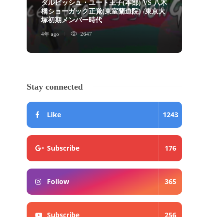
ダルビッシュ・ユート王子(本部) VS 八木
橋ショーガック正覚(東室蘭道院) /東京大
ショ
塚初期メンバー時代
画」
4年 ago
2647
5年 ago
Stay connected
Like
1243
Subscribe
176
Follow
365
Subscribe
256