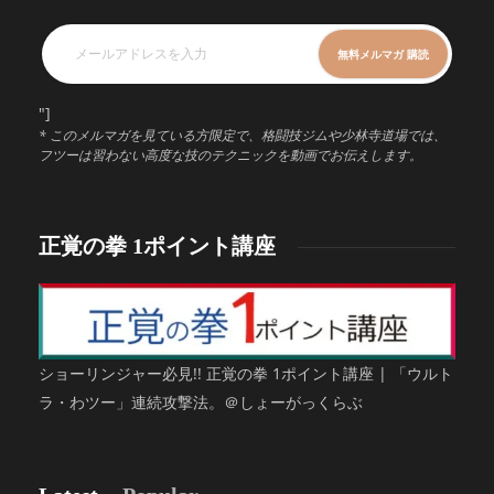
"]
* このメルマガを見ている方限定で、格闘技ジムや少林寺道場では、
フツーは習わない高度な技のテクニックを動画でお伝えします。
正覚の拳 1ポイント講座
ショーリンジャー必見!! 正覚の拳 1ポイント講座 | 「ウルト
ラ・わツー」連続攻撃法。＠しょーがっくらぶ