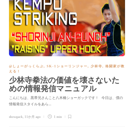
@しょーがっくらぶ
,
SK-1ショーリンジャー
,
少林寺
,
格闘家が教
える！
少林寺拳法の価値を壊さないた
めの情報発信マニュアル
こんにちは、黒帯兄さんこと八木橋ショーガックです！ 今日は、僕の
情報発信スタイルをあら…
showgack
,
11か月 ago
1 min