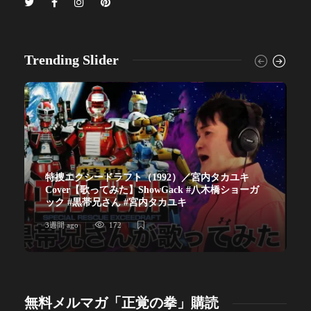
Trending Slider
特捜エクシードラフト（1992）／宮内タカユキ
Cover【歌ってみた】ShowGack #八木橋ショーガ
ック #黒帯兄さん #宮内タカユキ
3週間 ago
172
無料メルマガ「正覚の拳」購読