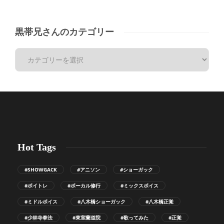
黒帯兄さんのカテゴリー
Hot Tags
#SHOWGACK
#アニソン
#ショーガック
#ボイトレ
#ボーカル修行
#ミックスボイス
#ミドルボイス
#八木橋ショーガック
#八木橋正覚
#少林寺拳法
#東室蘭道院
#歌ってみた
#正覚