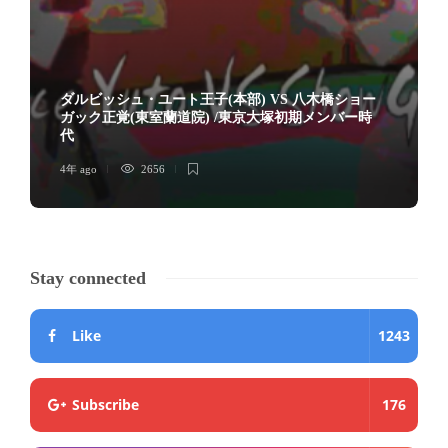
ダルビッシュ・ユート王子(本部) VS 八木橋ショー
ガック正覚(東室蘭道院) /東京大塚初期メンバー時
代
4年 ago
2656
Stay connected
Like
1243
Subscribe
176