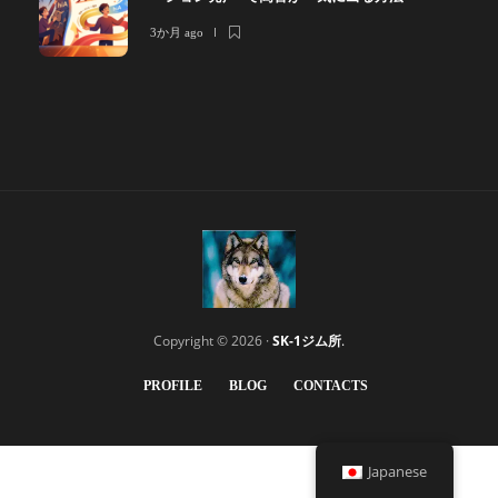
3か月 ago
Copyright © 2026 ·
SK-1ジム所
.
PROFILE
BLOG
CONTACTS
Japanese