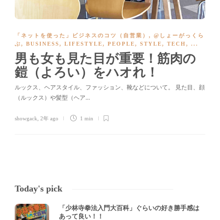
「ネットを使った」ビジネスのコツ（自営業）
,
@しょーがっくら
ぶ
,
BUSINESS
,
LIFESTYLE
,
PEOPLE
,
STYLE
,
TECH
, ...
男も女も見た目が重要！筋肉の
鎧（よろい）をハオれ！
ルックス、ヘアスタイル、ファッション、靴などについて。 見た目、顔
（ルックス）や髪型（ヘア…
showgack
,
2年 ago
1 min
Today's pick
「少林寺拳法入門大百科」ぐらいの好き勝手感は
あって良い！！