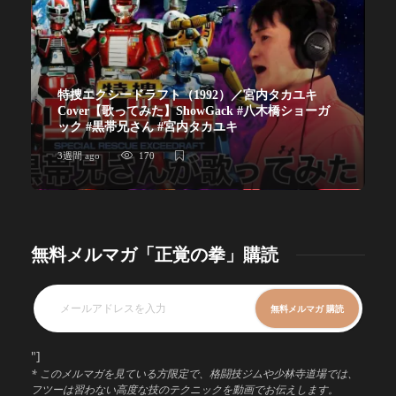
特捜エクシードラフト（1992）／宮内タカユキ
Cover【歌ってみた】ShowGack #八木橋ショーガ
ック #黒帯兄さん #宮内タカユキ
3週間 ago
170
無料メルマガ「正覚の拳」購読
"]
* このメルマガを見ている方限定で、格闘技ジムや少林寺道場では、
フツーは習わない高度な技のテクニックを動画でお伝えします。