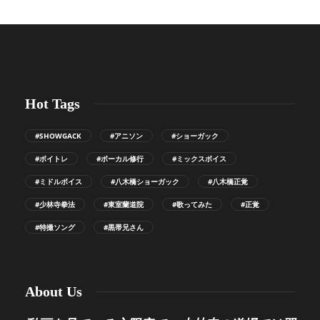
Hot Tags
#SHOWGACK
#アニソン
#ショーガック
#ボイトレ
#ボーカル修行
#ミックスボイス
#ミドルボイス
#八木橋ショーガック
#八木橋正覚
#少林寺拳法
#東室蘭道院
#歌ってみた
#正覚
#特撮ソング
#黒帯兄さん
About Us