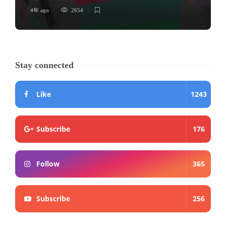
4年 ago
2654
Stay connected
Like
1243
Subscribe
176
Follow
365
Subscribe
256