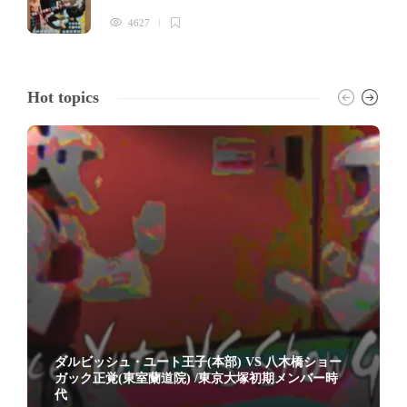
4627
Hot topics
ダルビッシュ・ユート王子(本部) VS 八木橋ショー
ガック正覚(東室蘭道院) /東京大塚初期メンバー時
代