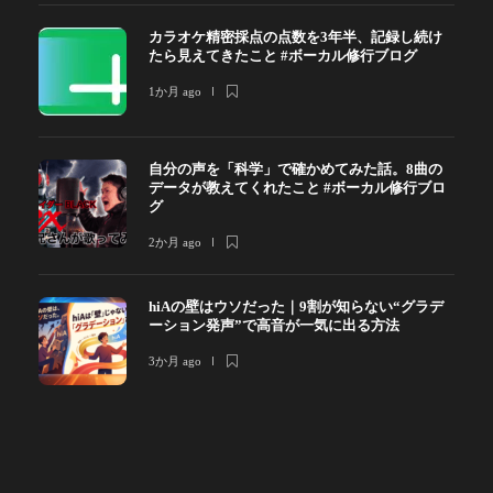
カラオケ精密採点の点数を3年半、記録し続け
たら見えてきたこと #ボーカル修行ブログ
1か月 ago
自分の声を「科学」で確かめてみた話。8曲の
データが教えてくれたこと #ボーカル修行ブロ
グ
2か月 ago
hiAの壁はウソだった｜9割が知らない“グラデ
ーション発声”で高音が一気に出る方法
3か月 ago