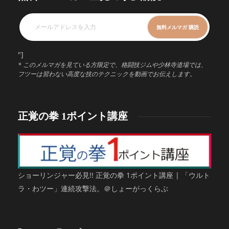
"]
* このメルマガを見ている方限定で、格闘技ジムや少林寺道場では、
フツーは習わない高度な技のテクニックを動画でお伝えします。
正覚の拳 1ポイント講座
ショーリンジャー必見!! 正覚の拳 1ポイント講座 | 「ウルト
ラ・わツー」連続攻撃法。＠しょーがっくらぶ