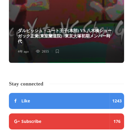
ダルビッシュ・ユート王子(本部) VS 八木橋ショー
ガック正覚(東室蘭道院) /東京大塚初期メンバー時
代
4年 ago
2655
Stay connected
Like
1243
Subscribe
176