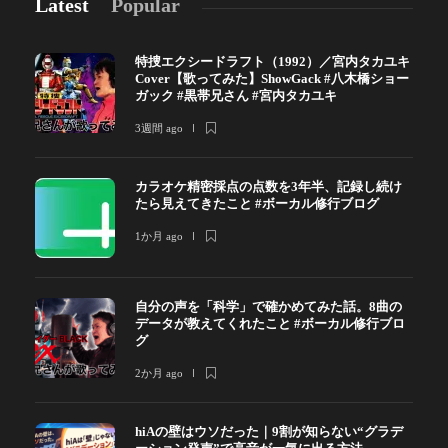
Latest
Popular
特捜エクシードラフト（1992）／宮内タカユキ
Cover【歌ってみた】ShowGack #八木橋ショー
ガック #黒帯兄さん #宮内タカユキ
3週間 ago
カラオケ精密採点の点数を3年半、記録し続け
たら見えてきたこと #ボーカル修行ブログ
1か月 ago
自分の声を「科学」で確かめてみた話。8曲の
データが教えてくれたこと #ボーカル修行ブロ
グ
2か月 ago
hiAの壁はウソだった｜9割が知らない“グラデ