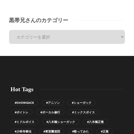
黒帯兄さんのカテゴリー
Hot Tags
#SHOWGACK
#アニソン
#ショーガック
#ボイトレ
#ボーカル修行
#ミックスボイス
#ミドルボイス
#八木橋ショーガック
#八木橋正覚
#少林寺拳法
#東室蘭道院
#歌ってみた
#正覚