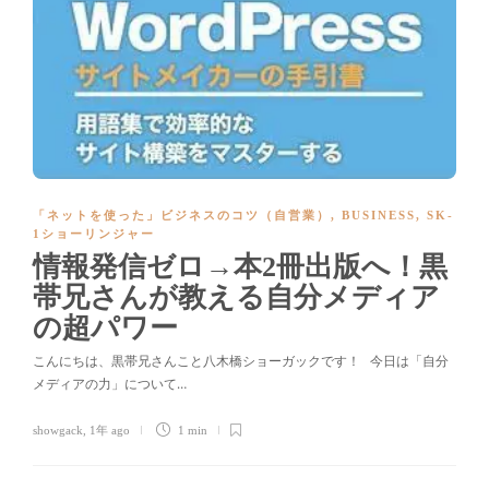
「ネットを使った」ビジネスのコツ（自営業）
,
BUSINESS
,
SK-
1ショーリンジャー
情報発信ゼロ→本2冊出版へ！黒
帯兄さんが教える自分メディア
の超パワー
こんにちは、黒帯兄さんこと八木橋ショーガックです！ 今日は「自分
メディアの力」について…
showgack
,
1年 ago
1 min