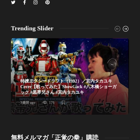
Trending Slider
特捜エクシードラフト（1992）／宮内タカユキ
Cover【歌ってみた】ShowGack #八木橋ショーガ
ック #黒帯兄さん #宮内タカユキ
3週間 ago
171
無料メルマガ「正覚の拳」購読