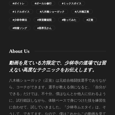
#ボイトレ
#ボーカル修行
#ミックスボイス
#ミドルボイス
#八木橋ショーガック
#八木橋正覚
#少林寺拳法
#東室蘭道院
#歌ってみた
#正覚
#特撮ソング
#黒帯兄さん
About Us
動画を見ている方限定で、少林寺の道場では習
えない高度なテクニックをお伝えします。
八木橋ショーガック（正覚）は元総合格闘技選手でありなが
ら、コーチができます。選手が教える側になると、「自分が
できる」だけでは、不十分。僕はなんとか他人に伝わるよう
に、試行錯誤しながら、体験ベースで身につけた技を練習生
に合わせて、試していきました。『少林寺ムエタイ』は、そ
うして、できてます。なので、僕はこれからこの動画を見て