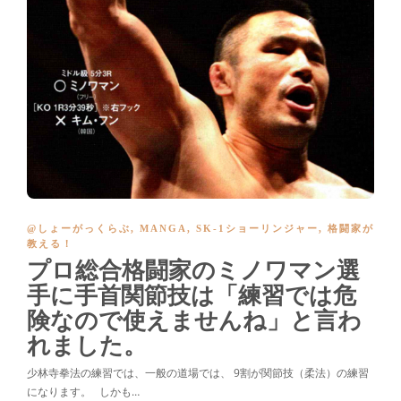
@しょーがっくらぶ
,
MANGA
,
SK-1ショーリンジャー
,
格闘家が
教える！
プロ総合格闘家のミノワマン選
手に手首関節技は「練習では危
険なので使えませんね」と言わ
れました。
少林寺拳法の練習では、一般の道場では、 9割が関節技（柔法）の練習
になります。 しかも…