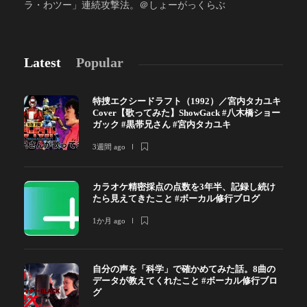
ラ・わツー」連続攻撃法。＠しょーがっくらぶ
Latest
Popular
特捜エクシードラフト（1992）／宮内タカユキ
Cover【歌ってみた】ShowGack #八木橋ショー
ガック #黒帯兄さん #宮内タカユキ
3週間 ago
カラオケ精密採点の点数を3年半、記録し続け
たら見えてきたこと #ボーカル修行ブログ
1か月 ago
自分の声を「科学」で確かめてみた話。8曲の
データが教えてくれたこと #ボーカル修行ブロ
グ