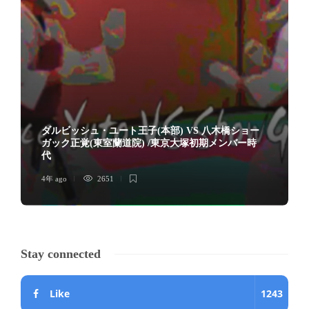
ダルビッシュ・ユート王子(本部) VS 八木橋ショー
ガック正覚(東室蘭道院) /東京大塚初期メンバー時
代
4年 ago
2651
Stay connected
Like
1243