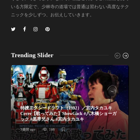
いる方限定で、少林寺の道場では普通は習わない高度なテク
ニックを少しずつ、お伝えしていきます。
Trending Slider
特捜エクシードラフト（1992）／宮内タカユキ
Cover【歌ってみた】ShowGack #八木橋ショーガ
ック #黒帯兄さん #宮内タカユキ
3週間 ago
168