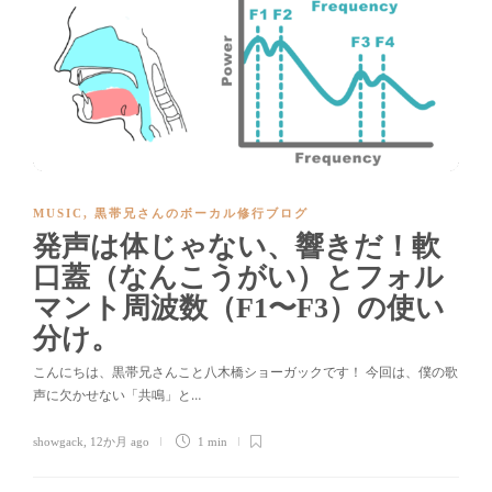
MUSIC
,
黒帯兄さんのボーカル修行ブログ
発声は体じゃない、響きだ！軟
口蓋（なんこうがい）とフォル
マント周波数（F1〜F3）の使い
分け。
こんにちは、黒帯兄さんこと八木橋ショーガックです！ 今回は、僕の歌
声に欠かせない「共鳴」と…
showgack
,
12か月 ago
1 min