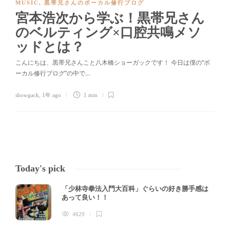
MUSIC
,
黒帯兄さんのボーカル修行ブログ
宮本浩次から学ぶ！黒帯兄さん
のベルティング×口腔共鳴メソ
ッドとは？
こんにちは、黒帯兄さんこと八木橋ショーガックです！ 今日は僕の“ボ
ーカル修行ブログ”の中で…
showgack
,
1年 ago
1 min
Today's pick
「少林寺拳法入門大百科」ぐらいの好き勝手感は
あって良い！！
4629