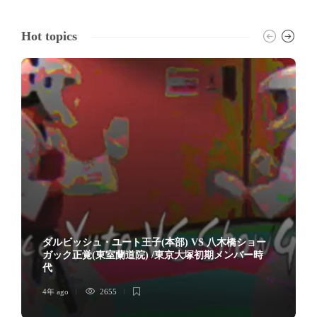
Hot topics
ダルビッシュ・ユート王子(本部) VS 八木橋ショー
ガック正覚(東室蘭道院) /東京大塚初期メンバー時
代
4年 ago
2655