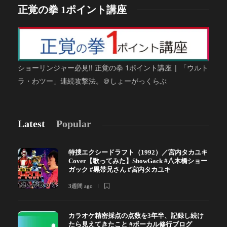
正覚の拳 1ポイント講座
ショーリンジャー必見!! 正覚の拳 1ポイント講座 | 「ウルト
ラ・わツー」連続攻撃法。＠しょーがっくらぶ
Latest
Popular
特捜エクシードラフト（1992）／宮内タカユキ
Cover【歌ってみた】ShowGack #八木橋ショー
ガック #黒帯兄さん #宮内タカユキ
3週間 ago
カラオケ精密採点の点数を3年半、記録し続け
たら見えてきたこと #ボーカル修行ブログ