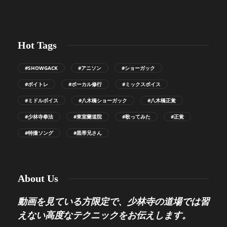
Hot Tags
#SHOWGACK
#アニソン
#ショーガック
#ボイトレ
#ボーカル修行
#ミックスボイス
#ミドルボイス
#八木橋ショーガック
#八木橋正覚
#少林寺拳法
#東室蘭道院
#歌ってみた
#正覚
#特撮ソング
#黒帯兄さん
About Us
動画を見ている方限定で、少林寺の道場では習
えない高度なテクニックをお伝えします。