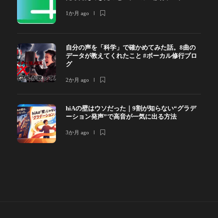
1か月 ago
自分の声を「科学」で確かめてみた話。8曲の
データが教えてくれたこと #ボーカル修行ブロ
グ
2か月 ago
hiAの壁はウソだった｜9割が知らない“グラデ
ーション発声”で高音が一気に出る方法
3か月 ago