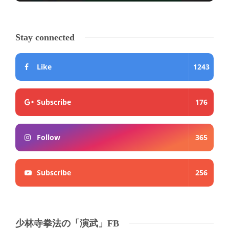
Stay connected
Like
1243
Subscribe
176
Follow
365
Subscribe
256
少林寺拳法の「演武」FB