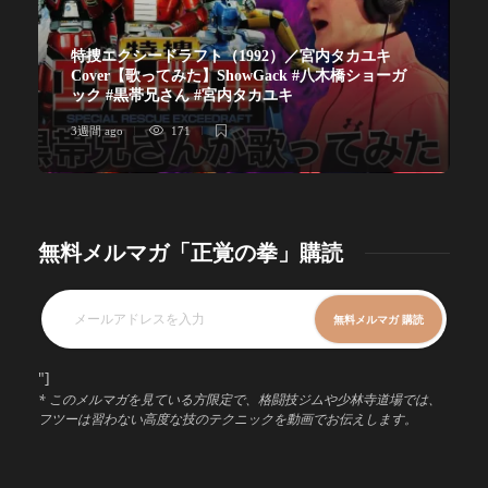
特捜エクシードラフト（1992）／宮内タカユキ
Cover【歌ってみた】ShowGack #八木橋ショーガ
ック #黒帯兄さん #宮内タカユキ
3週間 ago
171
無料メルマガ「正覚の拳」購読
"]
* このメルマガを見ている方限定で、格闘技ジムや少林寺道場では、
フツーは習わない高度な技のテクニックを動画でお伝えします。