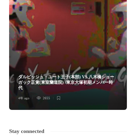
ダルビッシュ・ユート王子(本部) VS 八木橋ショー
ガック正覚(東室蘭道院) /東京大塚初期メンバー時
代
4年 ago
2655
Stay connected