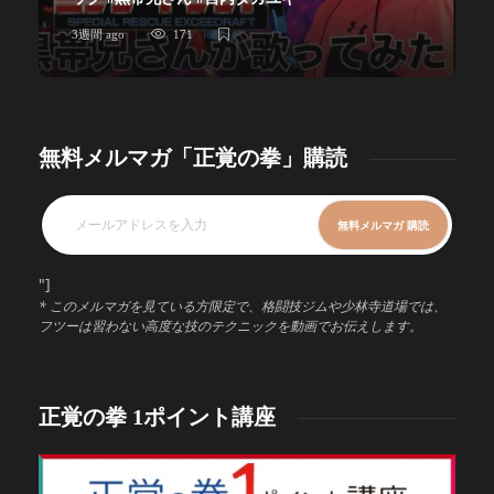
3週間 ago
171
無料メルマガ「正覚の拳」購読
"]
* このメルマガを見ている方限定で、格闘技ジムや少林寺道場では、
フツーは習わない高度な技のテクニックを動画でお伝えします。
正覚の拳 1ポイント講座