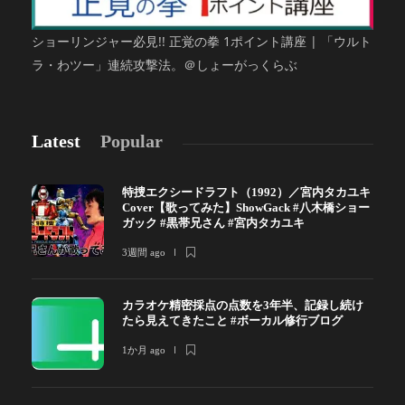
ショーリンジャー必見!! 正覚の拳 1ポイント講座 | 「ウルト
ラ・わツー」連続攻撃法。＠しょーがっくらぶ
Latest
Popular
特捜エクシードラフト（1992）／宮内タカユキ
Cover【歌ってみた】ShowGack #八木橋ショー
ガック #黒帯兄さん #宮内タカユキ
3週間 ago
カラオケ精密採点の点数を3年半、記録し続け
たら見えてきたこと #ボーカル修行ブログ
1か月 ago