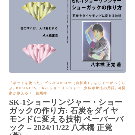
「ネットを使った」ビジネスのコツ（自営業）
,
@しょーがっくら
ぶ
,
BUSINESS
,
SK-1ショーリンジャー
,
少林寺拳法の用語
,
格闘
家が教える！
,
金剛禅
...
SK-1ショーリンジャー・ショー
ガックの作り方: 石炭をダイヤ
モンドに変える技術 ペーパーバ
ック – 2024/11/22 八木橋 正覚