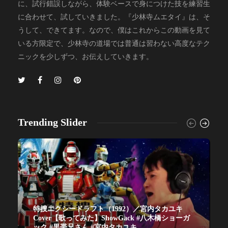
に、試行錯誤しながら、体験ベースで身につけた技を練習生
に合わせて、試していきました。『少林寺ムエタイ』は、そ
うして、できてます。なので、僕はこれからこの動画を見て
いる方限定で、少林寺の道場では普通は習わない高度なテク
ニックを少しずつ、お伝えしていきます。
Trending Slider
特捜エクシードラフト（1992）／宮内タカユキ
Cover【歌ってみた】ShowGack #八木橋ショーガ
ック #黒帯兄さん #宮内タカユキ