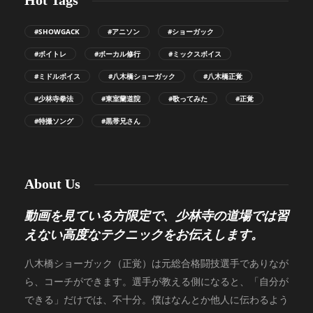
Hot Tags
#SHOWGACK
#アニソン
#ショーガック
#ボイトレ
#ボーカル修行
#ミックスボイス
#ミドルボイス
#八木橋ショーガック
#八木橋正覚
#少林寺拳法
#東室蘭道院
#歌ってみた
#正覚
#特撮ソング
#黒帯兄さん
About Us
動画を見ている方限定で、少林寺の道場では習
えない高度なテクニックをお伝えします。
八木橋ショーガック（正覚）は元総合格闘技選手でありなが
ら、コーチができます。選手が教える側になると、「自分が
できる」だけでは、不十分。僕はなんとか他人に伝わるよう