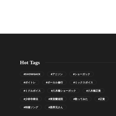
Hot Tags
#SHOWGACK
#アニソン
#ショーガック
#ボイトレ
#ボーカル修行
#ミックスボイス
#ミドルボイス
#八木橋ショーガック
#八木橋正覚
#少林寺拳法
#東室蘭道院
#歌ってみた
#正覚
#特撮ソング
#黒帯兄さん