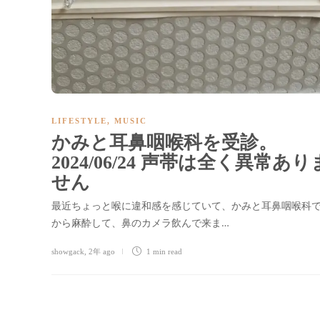
LIFESTYLE
,
MUSIC
かみと耳鼻咽喉科を受診。
2024/06/24 声帯は全く異常あり
せん
最近ちょっと喉に違和感を感じていて、かみと耳鼻咽喉科
から麻酔して、鼻のカメラ飲んで来ま…
showgack
,
2年 ago
1 min
read