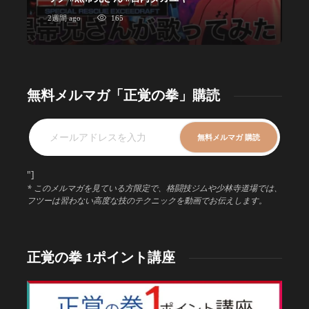
2週間 ago
165
1
無料メルマガ「正覚の拳」購読
"]
* このメルマガを見ている方限定で、格闘技ジムや少林寺道場では、
フツーは習わない高度な技のテクニックを動画でお伝えします。
正覚の拳 1ポイント講座