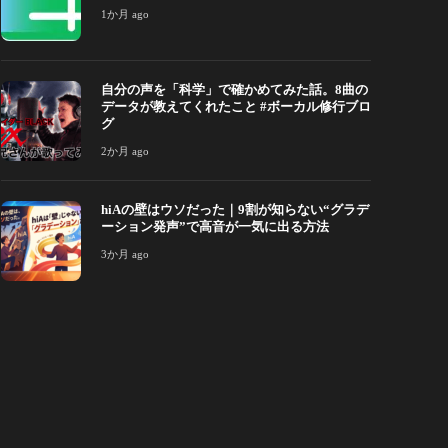
1か月 ago
か月 ago
212
2か月 ago
自分の声を「科学」で確かめてみた話。8曲の
データが教えてくれたこと #ボーカル修行ブロ
グ
2か月 ago
hiAの壁はウソだった｜9割が知らない“グラデ
ーション発声”で高音が一気に出る方法
3か月 ago