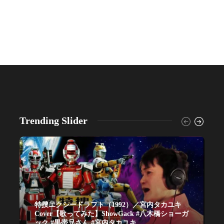
Trending Slider
特捜エクシードラフト（1992）／宮内タカユキ
Cover【歌ってみた】ShowGack #八木橋ショーガ
ック #黒帯兄さん #宮内タカユキ