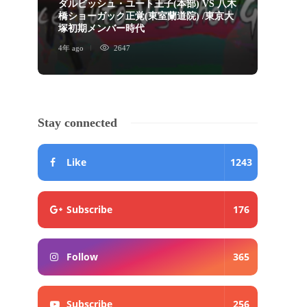
ダルビッシュ・ユート王子(本部) VS 八木
橋ショーガック正覚(東室蘭道院) /東京大
ショ
塚初期メンバー時代
画」
4年 ago
2647
5年 ago
Stay connected
Like
1243
Subscribe
176
Follow
365
Subscribe
256