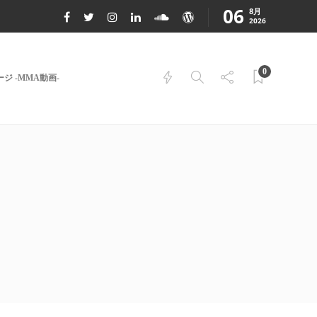
06
8月
2026
0
ジ -MMA動画-