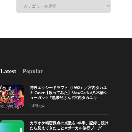
Latest
Popular
特捜エクシードラフト（1992）／宮内タカユ
キ Cover【歌ってみた】ShowGack #八木橋シ
ョーガック #黒帯兄さん #宮内タカユキ
2週間 ago
カラオケ精密採点の点数を3年半、記録し続け
カラオケ精密採点の点数を3年半、記録し続けた
自分の声を「
たら見えてきたこと #ボーカル修行ブログ
ら見えてきたこと #ボーカル修行ブログ
ータが教えて