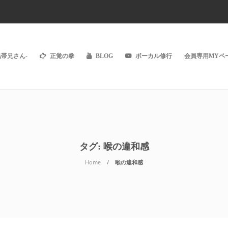
黒帯兄さん-
正覚の拳
BLOG
ボーカル修行
会員専用MYペー
タグ:
喉の違和感
Home
喉の違和感