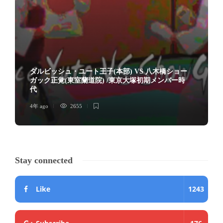
ダルビッシュ・ユート王子(本部) VS 八木橋ショー
ガック正覚(東室蘭道院) /東京大塚初期メンバー時
代
4年 ago
2655
Stay connected
Like
1243