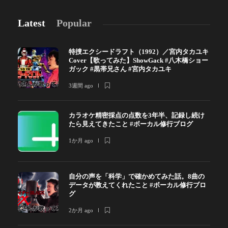
Latest
Popular
特捜エクシードラフト（1992）／宮内タカユキ
Cover【歌ってみた】ShowGack #八木橋ショー
ガック #黒帯兄さん #宮内タカユキ
3週間 ago
カラオケ精密採点の点数を3年半、記録し続け
たら見えてきたこと #ボーカル修行ブログ
1か月 ago
自分の声を「科学」で確かめてみた話。8曲の
データが教えてくれたこと #ボーカル修行ブロ
グ
2か月 ago