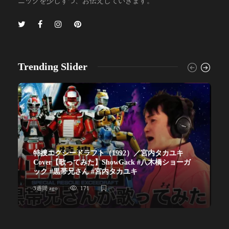
ニックを少しずつ、お伝えしていきます。
Trending Slider
特捜エクシードラフト（1992）／宮内タカユキ
Cover【歌ってみた】ShowGack #八木橋ショーガ
ック #黒帯兄さん #宮内タカユキ
3週間 ago
171