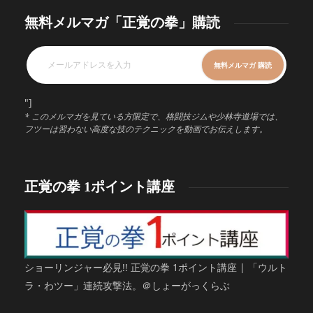
無料メルマガ「正覚の拳」購読
"]
* このメルマガを見ている方限定で、格闘技ジムや少林寺道場では、
フツーは習わない高度な技のテクニックを動画でお伝えします。
正覚の拳 1ポイント講座
ショーリンジャー必見!! 正覚の拳 1ポイント講座 | 「ウルト
ラ・わツー」連続攻撃法。＠しょーがっくらぶ