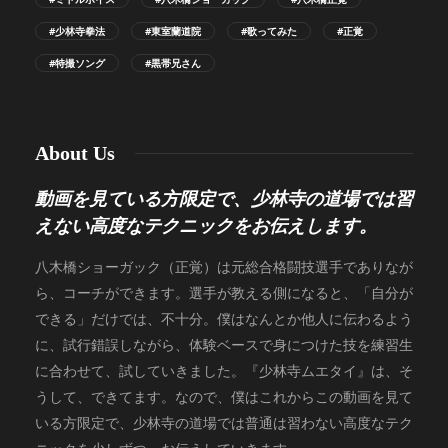
#少林寺拳法
#東室蘭道院
#歌ってみた
#正覚
#特撮ソング
#黒帯兄さん
About Us
動画を見ている方限定で、少林寺の道場では習
えない高度なテクニックをお伝えします。
八木橋ショーガック（正覚）は元総合格闘技選手でありなが
ら、コーチができます。選手が教える側になると、「自分が
できる」だけでは、不十分。僕はなんとか他人に伝わるよう
に、試行錯誤しながら、体験ベースで身につけた技を練習生
に合わせて、試していきました。『少林寺ムエタイ』は、そ
うして、できてます。なので、僕はこれからこの動画を見て
いる方限定で、少林寺の道場では普通は習わない高度なテク