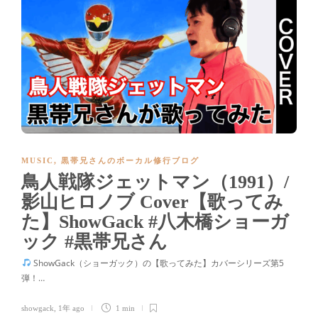
MUSIC
,
黒帯兄さんのボーカル修行ブログ
鳥人戦隊ジェットマン（1991）/
影山ヒロノブ Cover【歌ってみ
た】ShowGack #八木橋ショーガ
ック #黒帯兄さん
ShowGack（ショーガック）の【歌ってみた】カバーシリーズ第5
弾！…
showgack
,
1年 ago
1 min