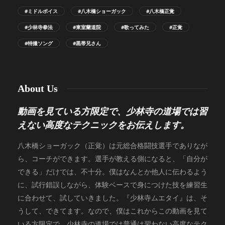
#ミドルボイス
#八木橋ショーガック
#八木橋正覚
#少林寺拳法
#東室蘭道院
#歌ってみた
#正覚
#特撮ソング
#黒帯兄さん
About Us
動画を見ている方限定で、少林寺の道場では習
えない高度なテクニックをお伝えします。
八木橋ショーガック（正覚）は元総合格闘技選手でありなが
ら、コーチができます。選手が教える側になると、「自分が
できる」だけでは、不十分。僕はなんとか他人に伝わるよう
に、試行錯誤しながら、体験ベースで身につけた技を練習生
に合わせて、試していきました。『少林寺ムエタイ』は、そ
うして、できてます。なので、僕はこれからこの動画を見て
いる方限定で、少林寺の道場では普通は習わない高度なテク