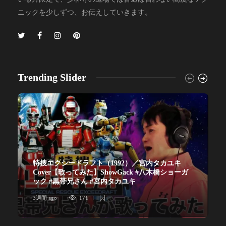
ニックを少しずつ、お伝えしていきます。
Trending Slider
特捜エクシードラフト（1992）／宮内タカユキ
Cover【歌ってみた】ShowGack #八木橋ショーガ
ック #黒帯兄さん #宮内タカユキ
3週間 ago
171