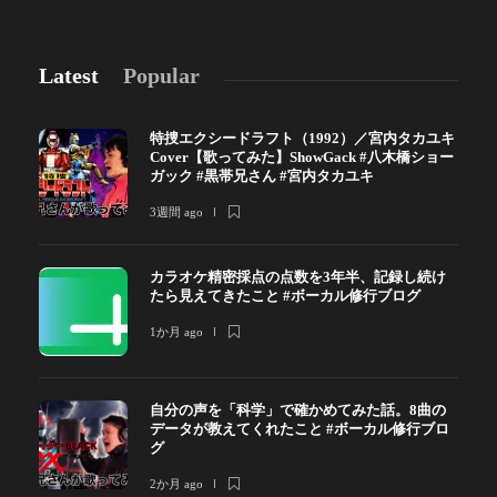
Latest
Popular
特捜エクシードラフト（1992）／宮内タカユキ
Cover【歌ってみた】ShowGack #八木橋ショー
ガック #黒帯兄さん #宮内タカユキ
3週間 ago
カラオケ精密採点の点数を3年半、記録し続け
たら見えてきたこと #ボーカル修行ブログ
1か月 ago
自分の声を「科学」で確かめてみた話。8曲の
データが教えてくれたこと #ボーカル修行ブロ
グ
2か月 ago