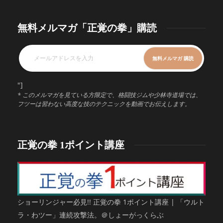
無料メルマガ「正覚の拳」購読
"]
* このメルマガを見ている方限定で、格闘技ジムや少林寺道場では、
フツーは習わない高度な技のテクニックを動画でお伝えします。
正覚の拳 1ポイント講座
ショーリンジャー必見!! 正覚の拳 1ポイント講座 | 「ウルト
ラ・わツー」連続攻撃法。＠しょーがっくらぶ