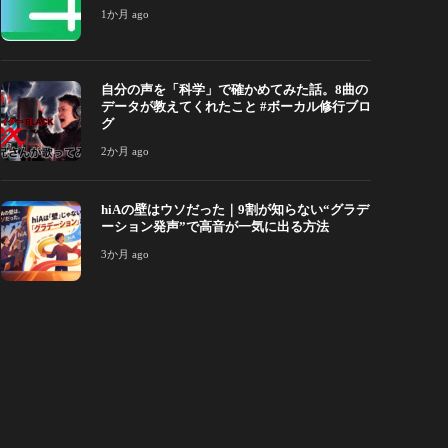
1か月 ago
か月 ago
222
2か月 ago
自分の声を「科学」で確かめてみた話。8曲の
データが教えてくれたこと #ボーカル修行ブロ
グ
2か月 ago
hiAの壁はウソだった｜9割が知らない“グラデ
ーション発声”で高音が一気に出る方法
3か月 ago