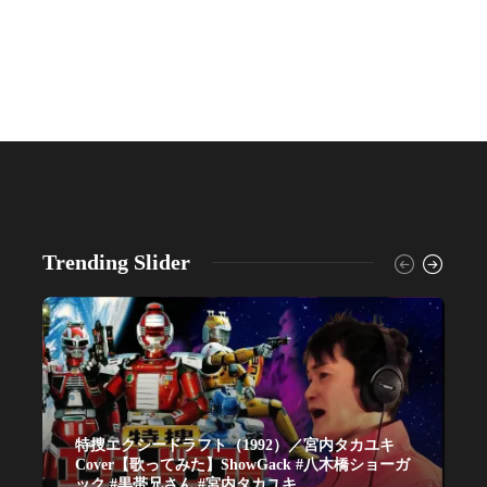
Trending Slider
特捜エクシードラフト（1992）／宮内タカユキ
Cover【歌ってみた】ShowGack #八木橋ショーガ
ック #黒帯兄さん #宮内タカユキ