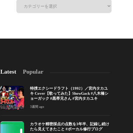
Latest
Popular
特捜エクシードラフト（1992）／宮内タカユ
キ Cover【歌ってみた】ShowGack #八木橋シ
ョーガック #黒帯兄さん #宮内タカユキ
3週間 ago
カラオケ精密採点の点数を3年半、記録し続け
カラオケ精密採点の点数を3年半、記録し続けた
自分の声を「
たら見えてきたこと #ボーカル修行ブログ
ら見えてきたこと #ボーカル修行ブログ
ータが教えて