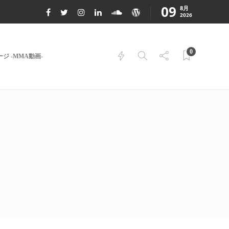
09
8月
2026
0
ジ -MMA動画-