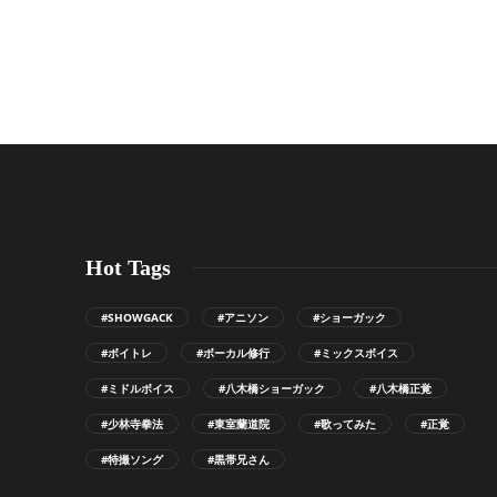
Hot Tags
#SHOWGACK
#アニソン
#ショーガック
#ボイトレ
#ボーカル修行
#ミックスボイス
#ミドルボイス
#八木橋ショーガック
#八木橋正覚
#少林寺拳法
#東室蘭道院
#歌ってみた
#正覚
#特撮ソング
#黒帯兄さん