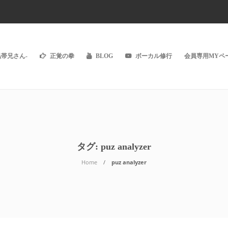
黒帯兄さん-
正覚の拳
BLOG
ボーカル修行
会員専用MYペー
タグ:
puz analyzer
Home
puz analyzer