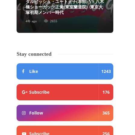
ダルビッシュ・ユート王子(本部) VS 八木
橋ショーガック正覚(東室蘭道院) /東京大
ショ
塚初期メンバー時代
画」
4年 ago
2655
5年 ago
Stay connected
Like
1243
Subscribe
176
Follow
365
Subscribe
256