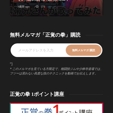
3週間 ago
171
1
無料メルマガ「正覚の拳」購読
"]
* このメルマガを見ている方限定で、格闘技ジムや少林寺道場では、
フツーは習わない高度な技のテクニックを動画でお伝えします。
正覚の拳 1ポイント講座