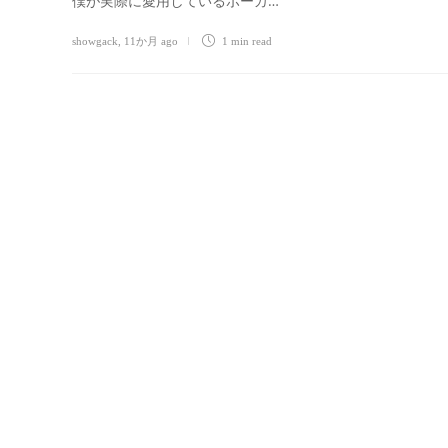
僕が実際に愛用しているボーカ…
showgack
,
11か月 ago
1 min
read