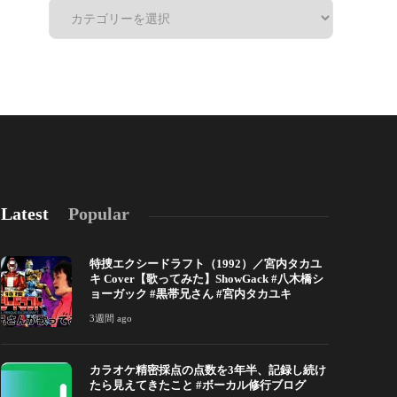
Latest
Popular
特捜エクシードラフト（1992）／宮内タカユ
キ Cover【歌ってみた】ShowGack #八木橋シ
ョーガック #黒帯兄さん #宮内タカユキ
3週間 ago
カラオケ精密採点の点数を3年半、記録し続け
カラオケ精密採点の点数を3年半、記録し続けた
自分の声を「
たら見えてきたこと #ボーカル修行ブログ
ら見えてきたこと #ボーカル修行ブログ
ータが教えて