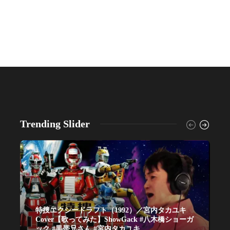
Trending Slider
特捜エクシードラフト（1992）／宮内タカユキ
Cover【歌ってみた】ShowGack #八木橋ショーガ
ック #黒帯兄さん #宮内タカユキ