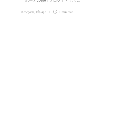
「ボーカル修行ブログ」として…
showgack
,
1年 ago
1 min
read