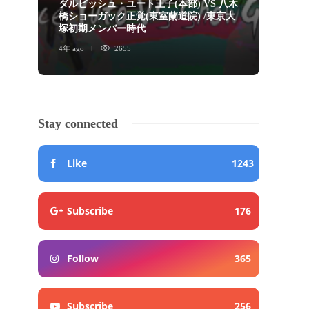
ダルビッシュ・ユート王子(本部) VS 八木
橋ショーガック正覚(東室蘭道院) /東京大
ショ
塚初期メンバー時代
画」
4年 ago
2655
5年 ago
Stay connected
Like
1243
Subscribe
176
Follow
365
Subscribe
256