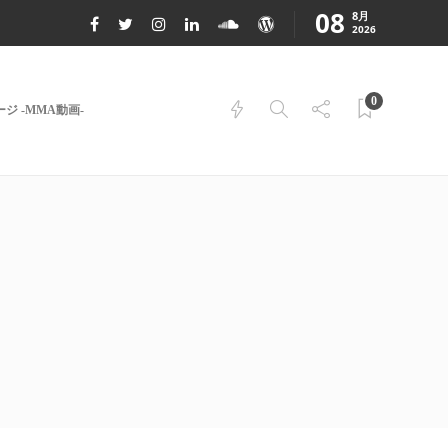
08
8月
2026
0
ジ -MMA動画-