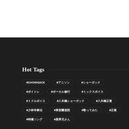
Hot Tags
#SHOWGACK
#アニソン
#ショーガック
#ボイトレ
#ボーカル修行
#ミックスボイス
#ミドルボイス
#八木橋ショーガック
#八木橋正覚
#少林寺拳法
#東室蘭道院
#歌ってみた
#正覚
#特撮ソング
#黒帯兄さん