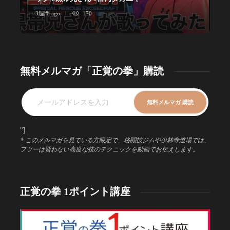
3週間 ago
170
1
無料メルマガ「正覚の拳」購読
"]
* このメルマガを見ている方限定で、格闘技ジムや少林寺道場では、
フツーは習わない高度な技のテクニックを動画でお伝えします。
正覚の拳 1ポイント講座