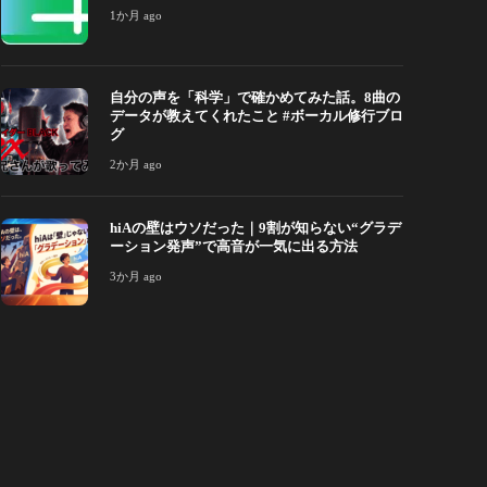
1か月 ago
か月 ago
217
2か月 ago
自分の声を「科学」で確かめてみた話。8曲の
データが教えてくれたこと #ボーカル修行ブロ
グ
2か月 ago
hiAの壁はウソだった｜9割が知らない“グラデ
ーション発声”で高音が一気に出る方法
3か月 ago