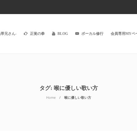
黒帯兄さん-
正覚の拳
BLOG
ボーカル修行
会員専用MYペー
タグ:
喉に優しい歌い方
Home
喉に優しい歌い方