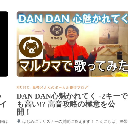
MUSIC
,
黒帯兄さんのボーカル修行ブログ
い
DAN DAN心魅かれてく -2キーで
イ
も高い!? 高音攻略の極意を公
開！
今回は
はじめに：リスナーの質問に答えます！ こんにちは、黒帯