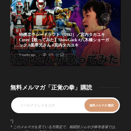
特捜エクシードラフト（1992）／宮内タカユキ
Cover【歌ってみた】ShowGack #八木橋ショーガ
ック #黒帯兄さん #宮内タカユキ
3 weeks ago
171
無料メルマガ「正覚の拳」購読
"]
* このメルマガを見ている方限定で、格闘技ジムや少林寺道場では、