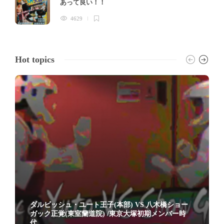
あって良い！！
4629
Hot topics
ダルビッシュ・ユート王子(本部) VS 八木橋ショー
ガック正覚(東室蘭道院) /東京大塚初期メンバー時
代