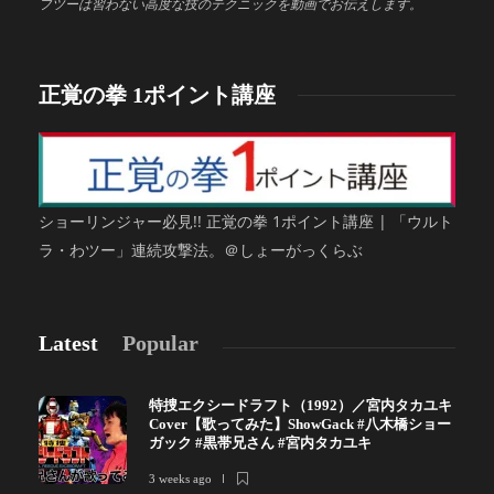
フツーは習わない高度な技のテクニックを動画でお伝えします。
正覚の拳 1ポイント講座
ショーリンジャー必見!! 正覚の拳 1ポイント講座 | 「ウルト
ラ・わツー」連続攻撃法。＠しょーがっくらぶ
Latest
Popular
特捜エクシードラフト（1992）／宮内タカユキ
Cover【歌ってみた】ShowGack #八木橋ショー
ガック #黒帯兄さん #宮内タカユキ
3 weeks ago