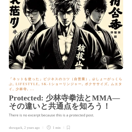
「ネットを使った」ビジネスのコツ（自営業）
,
@しょーがっくら
ぶ
,
LIFESTYLE
,
SK-1ショーリンジャー
,
ボクササイズ
,
ムエタ
イ
,
少林寺
, ...
Protected: 少林寺拳法とMMA—
その違いと共通点を知ろう！
There is no excerpt because this is a protected post.
showgack
,
2 years ago
1 min