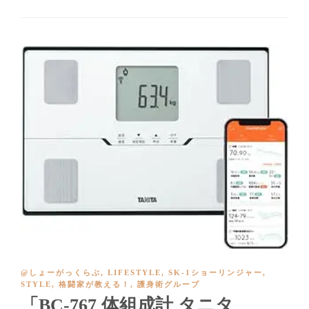
@しょーがっくらぶ
,
LIFESTYLE
,
SK-1ショーリンジャー
,
STYLE
,
格闘家が教える！
,
護身術グループ
「BC-767 体組成計 タニタ