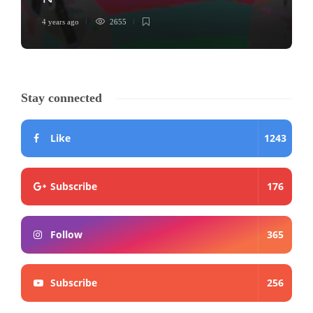
4 years ago
2655
Stay connected
Like
1243
Subscribe
176
Follow
365
Subscribe
256