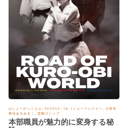
@しょーがっくらぶ
,
PEOPLE
,
SK-1ショーリンジャー
,
少林寺
拳法あるある！
,
芸能ゴシップ
本部職員が魅力的に変身する秘