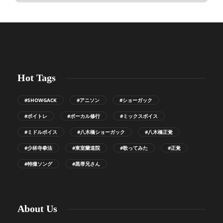
Hot Tags
#SHOWGACK
#アニソン
#ショーガック
#ボイトレ
#ボーカル修行
#ミックスボイス
#ミドルボイス
#八木橋ショーガック
#八木橋正覚
#少林寺拳法
#東室蘭道院
#歌ってみた
#正覚
#特撮ソング
#黒帯兄さん
About Us