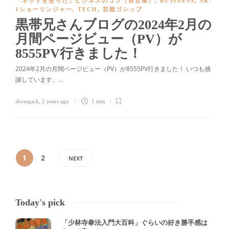
「ネットを使った」ビジネスのコツ（自営業）
,
BUSINESS
,
SK-
1ショーリンジャー
,
TECH
,
芸能ゴシップ
黒帯兄さんブログの2024年2月の
月間ページビュー（PV）が
8555PV行きました！
2024年2月の月間ページビュー（PV）が8555PV行きました！ いつも感
謝しています。…
showgack
,
2 years ago
1 min
1
2
NEXT
Today's pick
「少林寺拳法入門大百科」ぐらいの好き勝手感は