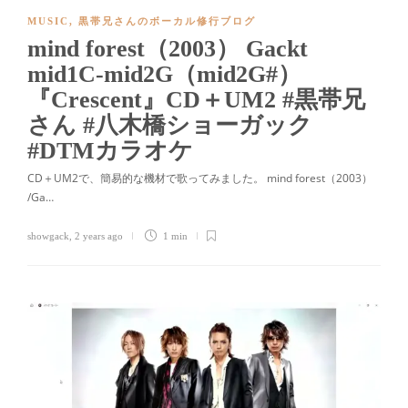
MUSIC
,
黒帯兄さんのボーカル修行ブログ
mind forest（2003） Gackt
mid1C-mid2G（mid2G#）
『Crescent』CD＋UM2 #黒帯兄
さん #八木橋ショーガック
#DTMカラオケ
CD＋UM2で、簡易的な機材で歌ってみました。 mind forest（2003）
/Ga…
showgack
,
2 years ago
1 min