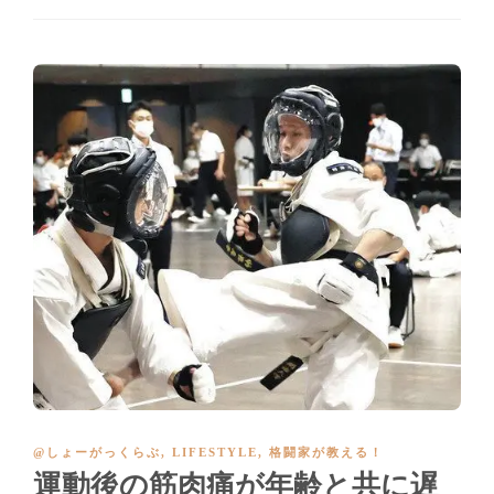
@しょーがっくらぶ
,
LIFESTYLE
,
格闘家が教える！
運動後の筋肉痛が年齢と共に遅