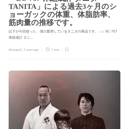
TANITA」による過去3ヶ月のシ
ョーガックの体重、体脂肪率、
筋肉量の推移です。
以下が今回使った、僕の愛用しているタニタの商品です。 ↓↓↓ BC-767
体組成計 タニ…
showgack
,
2 years ago
1 min