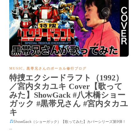
MUSIC
,
黒帯兄さんのボーカル修行ブログ
特捜エクシードラフト（1992）
／宮内タカユキ Cover【歌って
みた】ShowGack #八木橋ショー
ガック #黒帯兄さん #宮内タカユ
キ
ShowGack（ショーガック）【歌ってみた】カバーシリーズ第9弾！
…