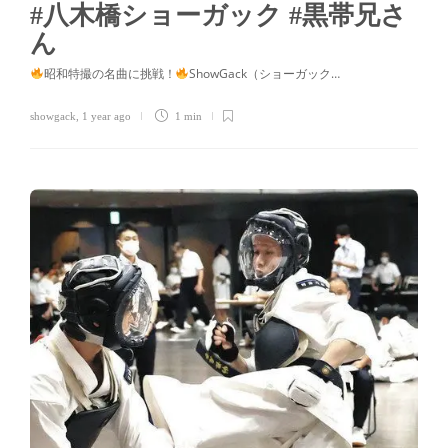
#八木橋ショーガック #黒帯兄さ
ん
昭和特撮の名曲に挑戦！
ShowGack（ショーガック…
showgack
,
1 year ago
1 min