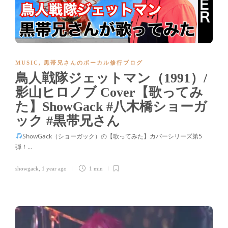
MUSIC
,
黒帯兄さんのボーカル修行ブログ
鳥人戦隊ジェットマン（1991）/
影山ヒロノブ Cover【歌ってみ
た】ShowGack #八木橋ショーガ
ック #黒帯兄さん
ShowGack（ショーガック）の【歌ってみた】カバーシリーズ第5
弾！…
showgack
,
1 year ago
1 min