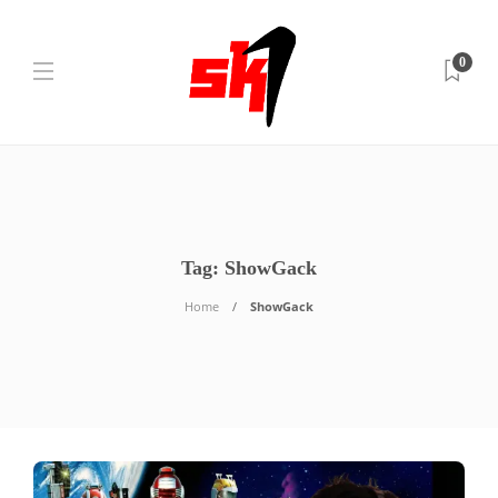
0
Tag:
ShowGack
Home
ShowGack