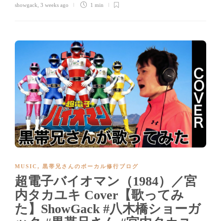
showgack
,
3 weeks ago
1 min
MUSIC
,
黒帯兄さんのボーカル修行ブログ
超電子バイオマン（1984）／宮
内タカユキ Cover【歌ってみ
た】ShowGack #八木橋ショーガ