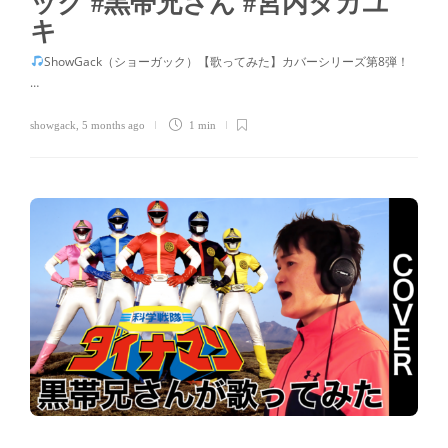
ック #黒帯兄さん #宮内タカユ
キ
ShowGack（ショーガック）【歌ってみた】カバーシリーズ第8弾！
…
showgack
,
5 months ago
1 min