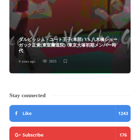
ダルビッシュ・ユート王子(本部) VS 八木橋ショー
ガック正覚(東室蘭道院) /東京大塚初期メンバー時
代
4 years ago
2655
Stay connected
Like
1243
Subscribe
176