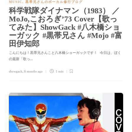
MUSIC
,
黒帯兄さんのボーカル修行ブログ
科学戦隊ダイナマン（1983） ／
MoJo,こおろぎ’73 Cover【歌っ
てみた】ShowGack #八木橋ショ
ーガック #黒帯兄さん #Mojo #富
田伊知郎
こんにちは！黒帯兄さんこと八木橋ショーガックです！ 今日は、ぼく
の最新「歌っ…
showgack
,
6 months ago
1 min