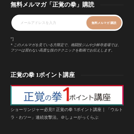
無料メルマガ「正覚の拳」購読
"]
* このメルマガを見ている方限定で、格闘技ジムや少林寺道場では、
フツーは習わない高度な技のテクニックを動画でお伝えします。
正覚の拳 1ポイント講座
ショーリンジャー必見!! 正覚の拳 1ポイント講座 | 「ウルト
ラ・わツー」連続攻撃法。＠しょーがっくらぶ