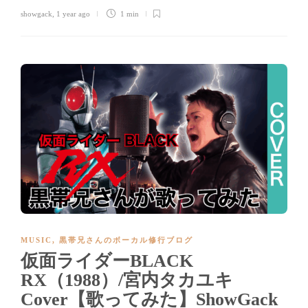
showgack
,
1 year ago
1 min
MUSIC
,
黒帯兄さんのボーカル修行ブログ
仮面ライダーBLACK
RX（1988）/宮内タカユキ
Cover【歌ってみた】ShowGack