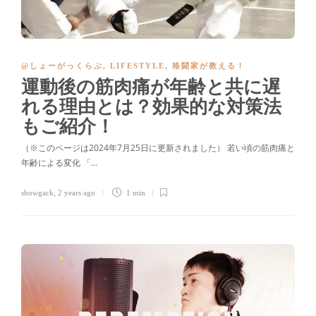
@しょーがっくらぶ
,
LIFESTYLE
,
格闘家が教える！
運動後の筋肉痛が年齢と共に遅
れる理由とは？効果的な対策法
もご紹介！
（※このページは2024年7月25日に更新されました） 若い頃の筋肉痛と
年齢による変化 「…
showgack
,
2 years ago
1 min