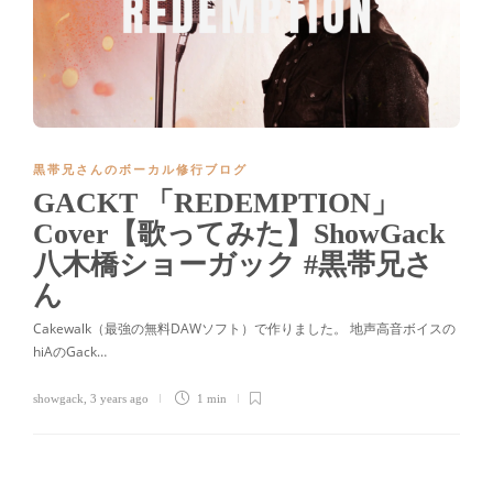
黒帯兄さんのボーカル修行ブログ
GACKT 「REDEMPTION」
Cover【歌ってみた】ShowGack
八木橋ショーガック #黒帯兄さ
ん
Cakewalk（最強の無料DAWソフト）で作りました。 地声高音ボイスの
hiAのGack…
showgack
,
3 years ago
1 min