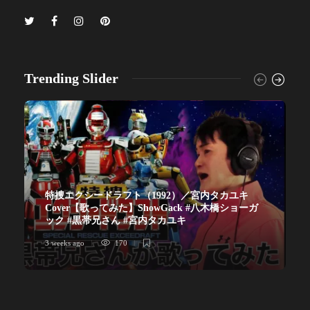
Trending Slider
特捜エクシードラフト（1992）／宮内タカユキ
Cover【歌ってみた】ShowGack #八木橋ショーガ
ック #黒帯兄さん #宮内タカユキ
3 weeks ago
170