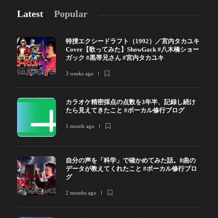
Latest
Popular
特捜エクシードラフト（1992）／宮内タカユキ
Cover【歌ってみた】ShowGack #八木橋ショー
ガック #黒帯兄さん #宮内タカユキ
3 weeks ago
カラオケ精密採点の点数を3年半、記録し続け
たら見えてきたこと #ボーカル修行ブログ
1 month ago
自分の声を「科学」で確かめてみた話。8曲の
データが教えてくれたこと #ボーカル修行ブロ
グ
2 months ago