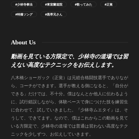
#少林寺拳法
#東室蘭道院
#歌ってみた
#正覚
#特撮ソング
#黒帯兄さん
About Us
動画を見ている方限定で、少林寺の道場では習
えない高度なテクニックをお伝えします。
八木橋ショーガック（正覚）は元総合格闘技選手でありなが
ら、コーチができます。選手が教える側になると、「自分が
できる」だけでは、不十分。僕はなんとか他人に伝わるよう
に、試行錯誤しながら、体験ベースで身につけた技を練習生
に合わせて、試していきました。『少林寺ムエタイ』は、そ
うして、できてます。なので、僕はこれからこの動画を見て
いる方限定で、少林寺の道場では普通は習わない高度なテク
ニックを少しずつ、お伝えしていきます。