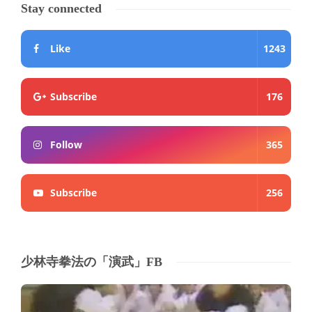
Stay connected
Like
1243
Subscribe
176
Follow
365
Subscribe
256
少林寺拳法の「演武」FB