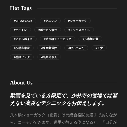
Hot Tags
#SHOWGACK
#アニソン
#ショーガック
#ボイトレ
#ボーカル修行
#ミックスボイス
#ミドルボイス
#八木橋ショーガック
#八木橋正覚
#少林寺拳法
#東室蘭道院
#歌ってみた
#正覚
#特撮ソング
#黒帯兄さん
About Us
動画を見ている方限定で、少林寺の道場では習
えない高度なテクニックをお伝えします。
八木橋ショーガック（正覚）は元総合格闘技選手でありなが
ら、コーチができます。選手が教える側になると、「自分が