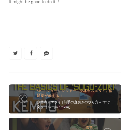
It might be good to do it! !
SK-1ショーリンジャー
,
少林寺ムエタイ
,
格
闘家が教える！
少林寺ムエタイ | 前手の直突きのやり方＝"すぐ
突き" | Kempo Striking
成功