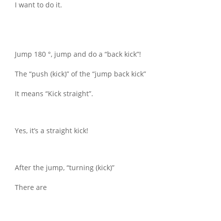
I want to do it.
Jump 180 °, jump and do a “back kick”!
The “push (kick)” of the “jump back kick”
It means “Kick straight”.
Yes, it’s a straight kick!
After the jump, “turning (kick)”
There are