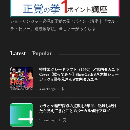
ショーリンジャー必見!! 正覚の拳 1ポイント講座 | 「ウルト
ラ・わツー」連続攻撃法。＠しょーがっくらぶ
Latest
Popular
特捜エクシードラフト（1992）／宮内タカユキ
Cover【歌ってみた】ShowGack #八木橋ショー
ガック #黒帯兄さん #宮内タカユキ
3 weeks ago
カラオケ精密採点の点数を3年半、記録し続け
たら見えてきたこと #ボーカル修行ブログ
1 month ago