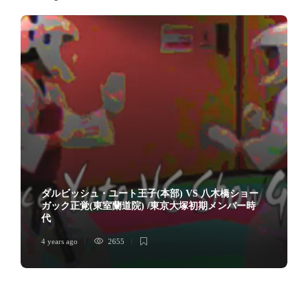
ダルビッシュ・ユート王子(本部) VS 八木橋ショー
ガック正覚(東室蘭道院) /東京大塚初期メンバー時
代
4 years ago
2655