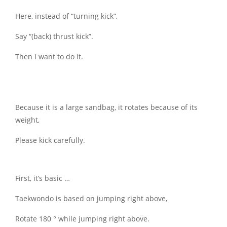
Here, instead of “turning kick”,
Say “(back) thrust kick”.
Then I want to do it.
Because it is a large sandbag, it rotates because of its
weight,
Please kick carefully.
First, it’s basic …
Taekwondo is based on jumping right above,
Rotate 180 ° while jumping right above.