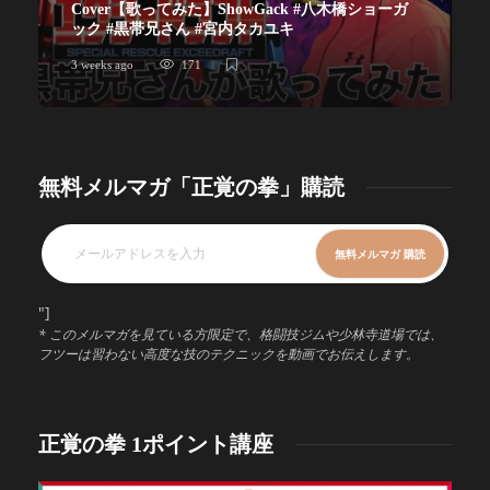
Cover【歌ってみた】ShowGack #八木橋ショーガ
ック #黒帯兄さん #宮内タカユキ
3 weeks ago
171
無料メルマガ「正覚の拳」購読
"]
* このメルマガを見ている方限定で、格闘技ジムや少林寺道場では、
フツーは習わない高度な技のテクニックを動画でお伝えします。
正覚の拳 1ポイント講座