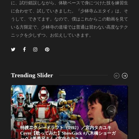
に、試行錯誤しながら、体験ベースで身につけた技を練習生
に合わせて、試していきました。『少林寺ムエタイ』は、そ
うして、できてます。なので、僕はこれからこの動画を見て
いる方限定で、少林寺の道場では普通は習わない高度なテク
ニックを少しずつ、お伝えしていきます。
Trending Slider
特捜エクシードラフト（1992）／宮内タカユキ
Cover【歌ってみた】ShowGack #八木橋ショーガ
ック #黒帯兄さん #宮内タカユキ