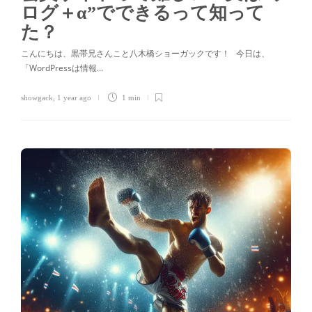
ログ＋α”でできるって知って
た？
こんにちは、黒帯兄さんこと八木橋ショーガックです！ 今日は、
「WordPressは情報…
showgack
,
1 year ago
1 min