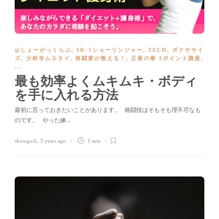
@しょーがっくらぶ
,
SK-1ショーリンジャー
,
TECH
,
ボクササイ
ズ
,
少林寺ムエタイ
,
格闘家が教える！
,
正覚の拳 1ポイント講座
,
...
最も効率よくムキムキ・ボディ
を手に入れる方法
最初に言っておきたいことがあります。 格闘技はそもそも理不尽なも
のです。 やった練…
showgack
,
3 years ago
1 min