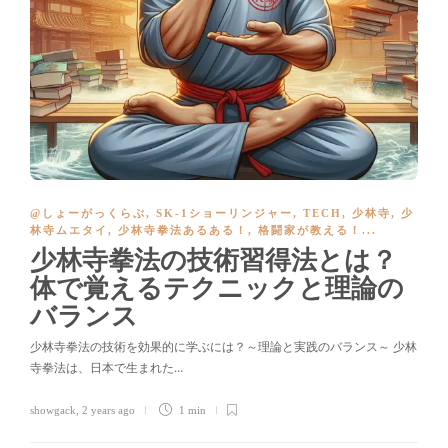
@しょーがっくらぶ
,
SK-1ショーリンジャー
,
TECH
,
少林寺
,
少
林寺ムエタイ
,
少林寺拳法あるある！
,
格闘家が教える！
...
少林寺拳法の技術習得法とは？
体で覚えるテクニックと理論の
バランス
少林寺拳法の技術を効果的に学ぶには？～理論と実践のバランス～ 少林
寺拳法は、日本で生まれた…
showgack
,
2 years ago
1 min