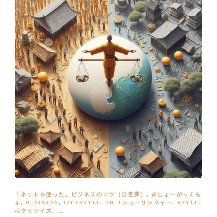
「ネットを使った」ビジネスのコツ（自営業）
,
@しょーがっくら
ぶ
,
BUSINESS
,
LIFESTYLE
,
SK-1ショーリンジャー
,
STYLE
,
ボクササイズ
, ...