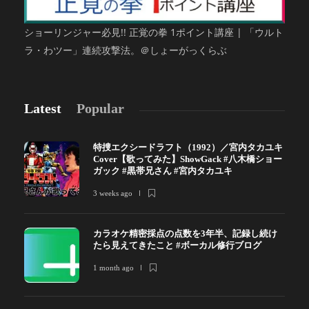
ショーリンジャー必見!! 正覚の拳 1ポイント講座 | 「ウルト
ラ・わツー」連続攻撃法。＠しょーがっくらぶ
Latest
Popular
特捜エクシードラフト（1992）／宮内タカユキ
Cover【歌ってみた】ShowGack #八木橋ショー
ガック #黒帯兄さん #宮内タカユキ
3 weeks ago
カラオケ精密採点の点数を3年半、記録し続け
たら見えてきたこと #ボーカル修行ブログ
1 month ago