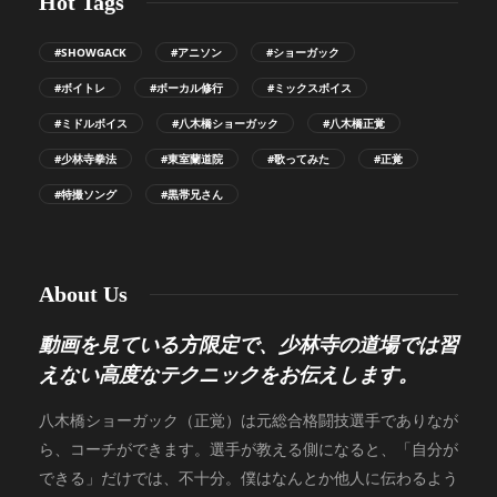
Hot Tags
#SHOWGACK
#アニソン
#ショーガック
#ボイトレ
#ボーカル修行
#ミックスボイス
#ミドルボイス
#八木橋ショーガック
#八木橋正覚
#少林寺拳法
#東室蘭道院
#歌ってみた
#正覚
#特撮ソング
#黒帯兄さん
About Us
動画を見ている方限定で、少林寺の道場では習
えない高度なテクニックをお伝えします。
八木橋ショーガック（正覚）は元総合格闘技選手でありなが
ら、コーチができます。選手が教える側になると、「自分が
できる」だけでは、不十分。僕はなんとか他人に伝わるよう