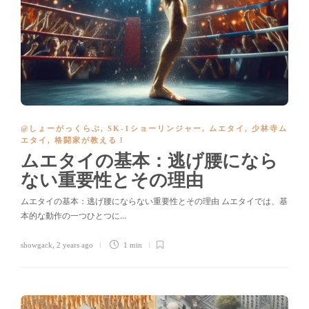
@しょーがっくらぶ
,
SK-1ショーリンジャー
,
ムエタイ
,
少林寺ム
エタイ
,
格闘家が教える！
ムエタイの基本：逃げ腰になら
ない重要性とその理由
ムエタイの基本：逃げ腰にならない重要性とその理由 ムエタイでは、基
本的な動作の一つひとつに…
showgack
,
2 years ago
1 min