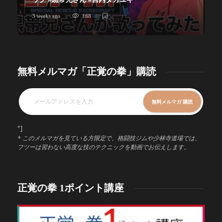
3 weeks ago
168
無料メルマガ「正覚の拳」購読
"]
* このメルマガを見ている方限定で、格闘技ジムや少林寺道場では、
フツーは習わない高度な技のテクニックを動画でお伝えします。
正覚の拳 1ポイント講座