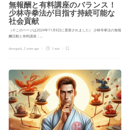
無報酬と有料講座のバランス！
少林寺拳法が目指す持続可能な
社会貢献
（※このページは2024年11月6日に更新されました） 少林寺拳法の無報
酬活動と有料講座：…
showgack
,
2 years ago
1 min