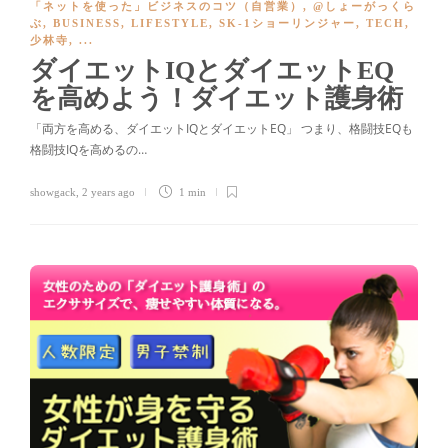
「ネットを使った」ビジネスのコツ（自営業）
,
@しょーがっくら
ぶ
,
BUSINESS
,
LIFESTYLE
,
SK-1ショーリンジャー
,
TECH
,
少林寺
, ...
ダイエットIQとダイエットEQ
を高めよう！ダイエット護身術
「両方を高める、ダイエットIQとダイエットEQ」 つまり、格闘技EQも
格闘技IQを高めるの…
showgack
,
2 years ago
1 min