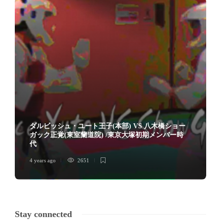
ダルビッシュ・ユート王子(本部) VS 八木橋ショー
ガック正覚(東室蘭道院) /東京大塚初期メンバー時
代
4 years ago
2651
Stay connected