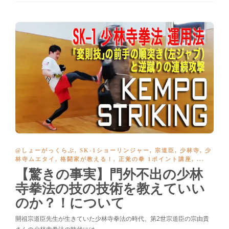
@しょーがっくらぶ
,
SK-1ショーリンジャー
,
宗道臣
,
少林寺
,
少
林寺ムエタイ
,
格闘家が教える！
,
正覚の拳 1ポイント講座
, ...
【驚きの事実】門外不出の少林
寺拳法の技の技術を教えていい
のか？！について
開祖宗道臣先生が生きていた少林寺拳法の時代、第2世宗道臣の宗由貴