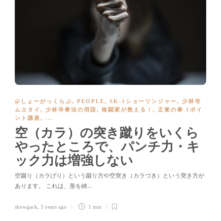
@しょーがっくらぶ
,
PEOPLE
,
SK-1ショーリンジャー
,
少林寺
ムエタイ
,
少林寺拳法の用語
,
格闘家が教える！
,
正覚の拳 1ポイ
ント講座
, ...
空（カラ）の突き蹴りをいくら
やったところで、パンチ力・キ
ック力は増強しない
空蹴り（カラげり）という蹴り方や空突き（カラづき）という突き方が
あります。 これは、形を綺…
showgack
,
3 years ago
1 min