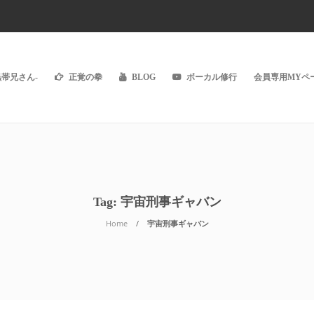
黒帯兄さん-
正覚の拳
BLOG
ボーカル修行
会員専用MYペー
Tag:
宇宙刑事ギャバン
Home
宇宙刑事ギャバン