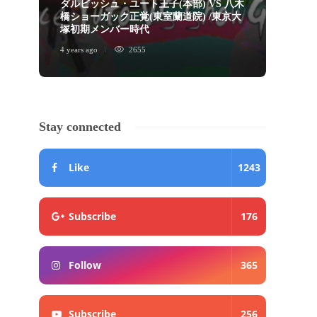
ダルビッシュ・ユート王子(本部) VS 八木
橋ショーガック正覚(東室蘭道院) /東京大
ショ
塚初期メンバー時代
画」
4 years ago
2655
5 years 
Stay connected
Like
1243
Subscribe
176
Follow
365
Subscribe
256