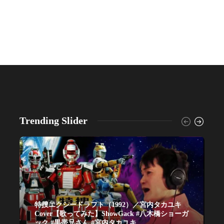
Trending Slider
特捜エクシードラフト（1992）／宮内タカユキ
Cover【歌ってみた】ShowGack #八木橋ショーガ
ック #黒帯兄さん #宮内タカユキ