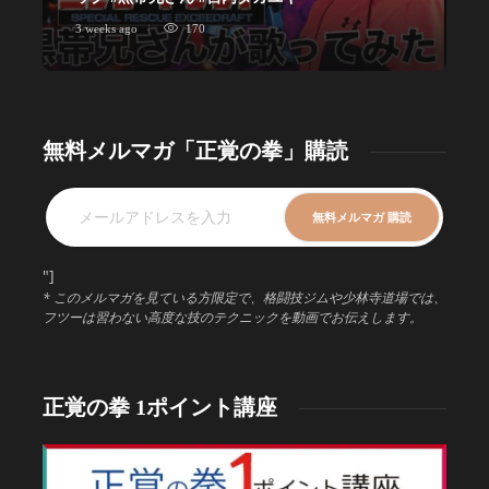
3 weeks ago
170
1
無料メルマガ「正覚の拳」購読
"]
* このメルマガを見ている方限定で、格闘技ジムや少林寺道場では、
フツーは習わない高度な技のテクニックを動画でお伝えします。
正覚の拳 1ポイント講座