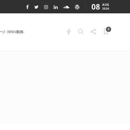
08
AUG
2026
0
ジ -MMA動画-