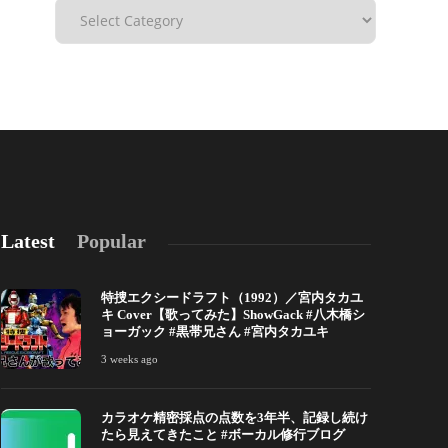
Latest
Popular
特捜エクシードラフト（1992）／宮内タカユ
キ Cover【歌ってみた】ShowGack #八木橋シ
ョーガック #黒帯兄さん #宮内タカユキ
3 weeks ago
カラオケ精密採点の点数を3年半、記録し続け
カラオケ精密採点の点数を3年半、記録し続けた
自分の声を「
たら見えてきたこと #ボーカル修行ブログ
ら見えてきたこと #ボーカル修行ブログ
ータが教えて