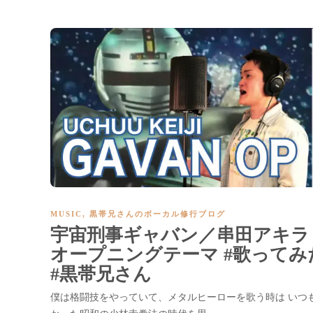
MUSIC
,
黒帯兄さんのボーカル修行ブログ
宇宙刑事ギャバン／串田アキラ
オープニングテーマ #歌ってみ
#黒帯兄さん
僕は格闘技をやっていて、メタルヒーローを歌う時は いつ