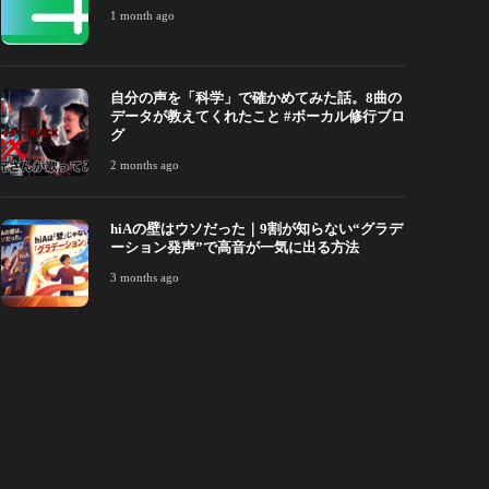
1 month ago
 month ago
217
2 months ago
自分の声を「科学」で確かめてみた話。8曲の
データが教えてくれたこと #ボーカル修行ブロ
グ
2 months ago
hiAの壁はウソだった｜9割が知らない“グラデ
ーション発声”で高音が一気に出る方法
3 months ago