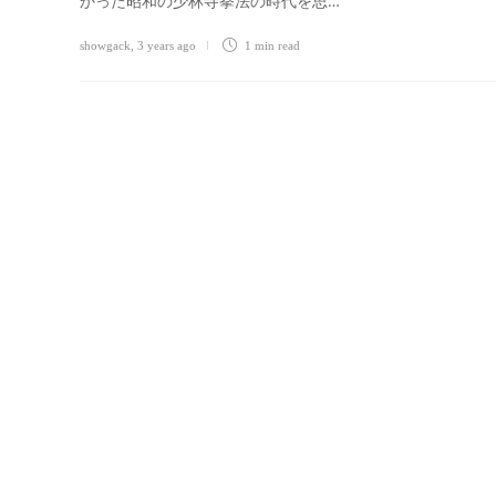
かった昭和の少林寺拳法の時代を思…
showgack
,
3 years ago
1 min
read