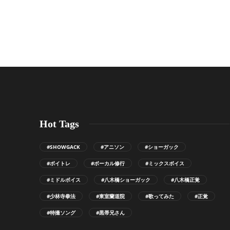
Hot Tags
#SHOWGACK
#アニソン
#ショーガック
#ボイトレ
#ボーカル修行
#ミックスボイス
#ミドルボイス
#八木橋ショーガック
#八木橋正覚
#少林寺拳法
#東室蘭道院
#歌ってみた
#正覚
#特撮ソング
#黒帯兄さん