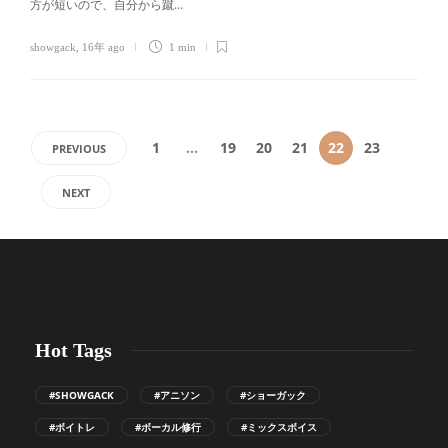
方が短いので、自分から蹴…
showgack
,
16年 ago
1 min
1
…
19
20
21
22
23
PREVIOUS
NEXT
Hot Tags
#SHOWGACK
#アニソン
#ショーガック
#ボイトレ
#ボーカル修行
#ミックスボイス