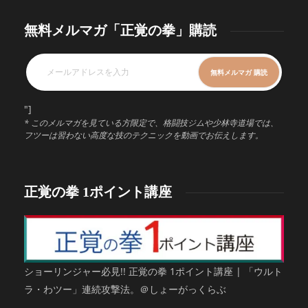
無料メルマガ「正覚の拳」購読
"]
* このメルマガを見ている方限定で、格闘技ジムや少林寺道場では、
フツーは習わない高度な技のテクニックを動画でお伝えします。
正覚の拳 1ポイント講座
ショーリンジャー必見!! 正覚の拳 1ポイント講座 | 「ウルト
ラ・わツー」連続攻撃法。＠しょーがっくらぶ