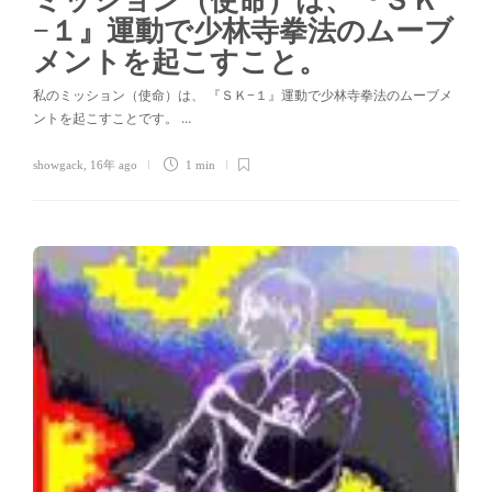
ミッション（使命）は、『ＳＫ
−１』運動で少林寺拳法のムーブ
メントを起こすこと。
私のミッション（使命）は、 『ＳＫ−１』運動で少林寺拳法のムーブメ
ントを起こすことです。 …
showgack
,
16年 ago
1 min