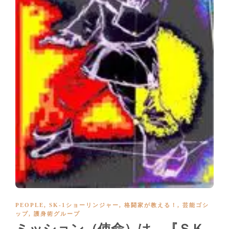
PEOPLE
,
SK-1ショーリンジャー
,
格闘家が教える！
,
芸能ゴシ
ップ
,
護身術グループ