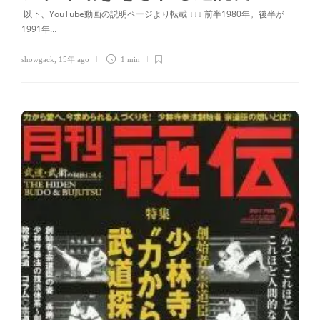
以下、YouTube動画の説明ページより転載 ↓↓↓ 前半1980年。後半が
1991年…
showgack
,
15年 ago
1 min