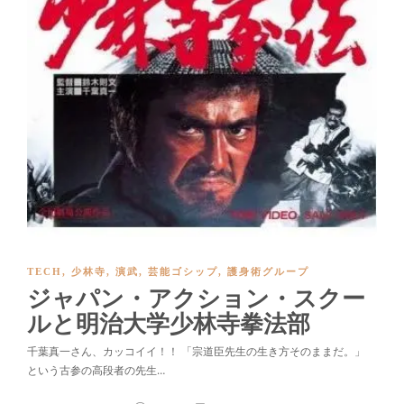
TECH
,
少林寺
,
演武
,
芸能ゴシップ
,
護身術グループ
ジャパン・アクション・スクー
ルと明治大学少林寺拳法部
千葉真一さん、カッコイイ！！ 「宗道臣先生の生き方そのままだ。」
という古参の高段者の先生…