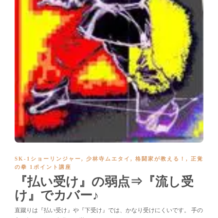
SK-1ショーリンジャー
,
少林寺ムエタイ
,
格闘家が教える！
,
正覚
の拳 1ポイント講座
『払い受け』の弱点⇒『流し受
け』でカバー♪
直蹴りは『払い受け』や『下受け』では、かなり受けにくいです。 手の