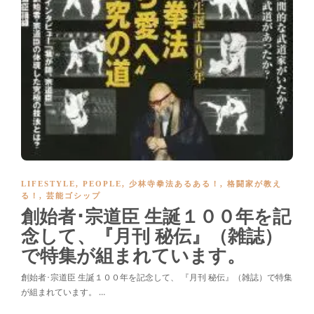
LIFESTYLE
,
PEOPLE
,
少林寺拳法あるある！
,
格闘家が教え
る！
,
芸能ゴシップ
創始者･宗道臣 生誕１００年を記
念して、『月刊 秘伝』（雑誌）
で特集が組まれています。
創始者･宗道臣 生誕１００年を記念して、 『月刊 秘伝』（雑誌）で特集
が組まれています。 …