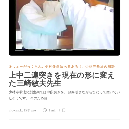
@しょーがっくらぶ
,
少林寺拳法あるある！
,
少林寺拳法の用語
上中二連突きを現在の形に変え
た三崎敏夫先生
少林寺拳法の創生期では中段突きを、 腰を引きながらひねって突いてい
たそうです。 そのため目…
showgack
,
15年 ago
1 min