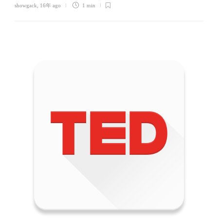
showgack
,
16年 ago
1 min