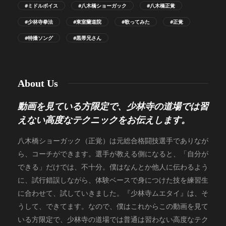
#ミドルボイス
#八木橋ショーガック
#八木橋正覚
#少林寺拳法
#東室蘭道院
#歌ってみた
#正覚
#特撮ソング
#黒帯兄さん
About Us
動画を見ている方限定で、少林寺の道場では習
えない高度なテクニックをお伝えします。
八木橋ショーガック（正覚）は元総合格闘技選手でありなが
ら、コーチができます。選手が教える側になると、「自分が
できる」だけでは、不十分。僕はなんとか他人に伝わるよう
に、試行錯誤しながら、体験ベースで身につけた技を練習生
に合わせて、試していきました。『少林寺ムエタイ』は、そ
うして、できてます。なので、僕はこれからこの動画を見て
いる方限定で、少林寺の道場では普通は習わない高度なテク