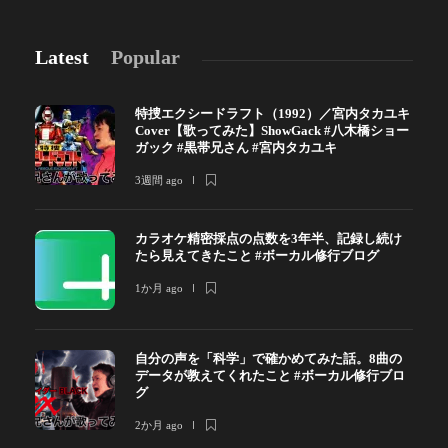
Latest
Popular
特捜エクシードラフト（1992）／宮内タカユキ
Cover【歌ってみた】ShowGack #八木橋ショー
ガック #黒帯兄さん #宮内タカユキ
3週間 ago
カラオケ精密採点の点数を3年半、記録し続け
たら見えてきたこと #ボーカル修行ブログ
1か月 ago
自分の声を「科学」で確かめてみた話。8曲の
データが教えてくれたこと #ボーカル修行ブロ
グ
2か月 ago