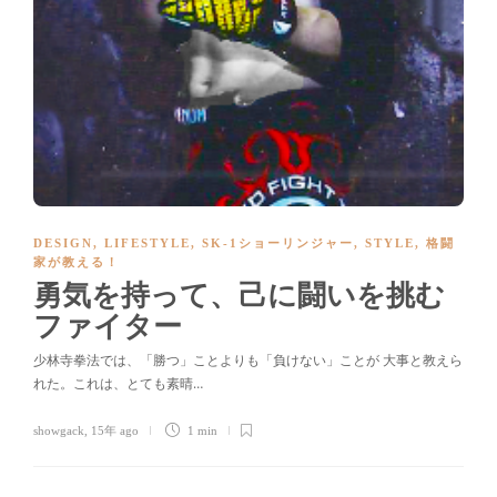
DESIGN
,
LIFESTYLE
,
SK-1ショーリンジャー
,
STYLE
,
格闘
家が教える！
勇気を持って、己に闘いを挑む
ファイター
少林寺拳法では、「勝つ」ことよりも「負けない」ことが 大事と教えら
れた。これは、とても素晴…
showgack
,
15年 ago
1 min