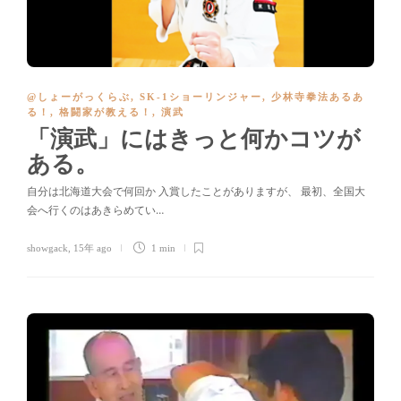
@しょーがっくらぶ
,
SK-1ショーリンジャー
,
少林寺拳法あるあ
る！
,
格闘家が教える！
,
演武
「演武」にはきっと何かコツが
ある。
自分は北海道大会で何回か 入賞したことがありますが、 最初、全国大
会へ行くのはあきらめてい…
showgack
,
15年 ago
1 min