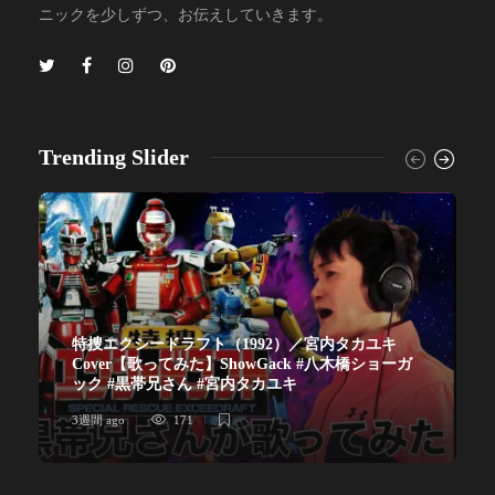
ニックを少しずつ、お伝えしていきます。
Trending Slider
特捜エクシードラフト（1992）／宮内タカユキ
Cover【歌ってみた】ShowGack #八木橋ショーガ
ック #黒帯兄さん #宮内タカユキ
3週間 ago
171