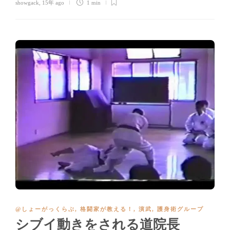
showgack
,
15年 ago
1 min
@しょーがっくらぶ
,
格闘家が教える！
,
演武
,
護身術グループ
シブイ動きをされる道院長