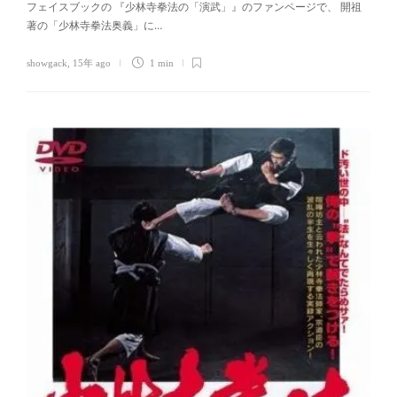
フェイスブックの 『少林寺拳法の「演武」』のファンページで、 開祖
著の「少林寺拳法奥義」に…
showgack
,
15年 ago
1 min