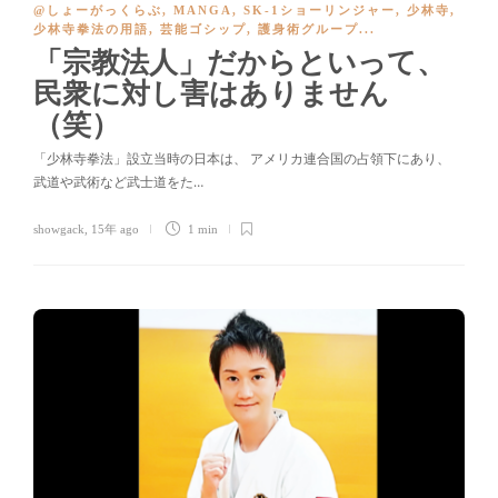
@しょーがっくらぶ
,
MANGA
,
SK-1ショーリンジャー
,
少林寺
,
少林寺拳法の用語
,
芸能ゴシップ
,
護身術グループ
...
「宗教法人」だからといって、
民衆に対し害はありません
（笑）
「少林寺拳法」設立当時の日本は、 アメリカ連合国の占領下にあり、
武道や武術など武士道をた…
showgack
,
15年 ago
1 min