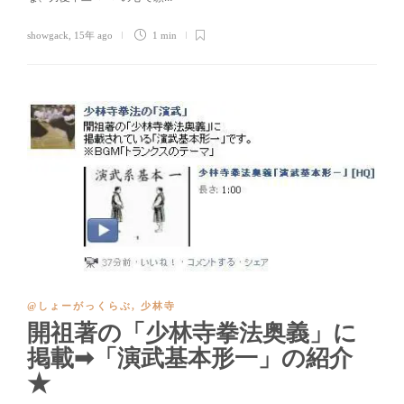
showgack
,
15年 ago
1 min
@しょーがっくらぶ
,
少林寺
開祖著の「少林寺拳法奥義」に
掲載➡「演武基本形一」の紹介
★