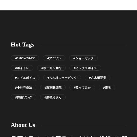
Hot Tags
#SHOWGACK
#アニソン
#ショーガック
#ボイトレ
#ボーカル修行
#ミックスボイス
#ミドルボイス
#八木橋ショーガック
#八木橋正覚
#少林寺拳法
#東室蘭道院
#歌ってみた
#正覚
#特撮ソング
#黒帯兄さん
About Us