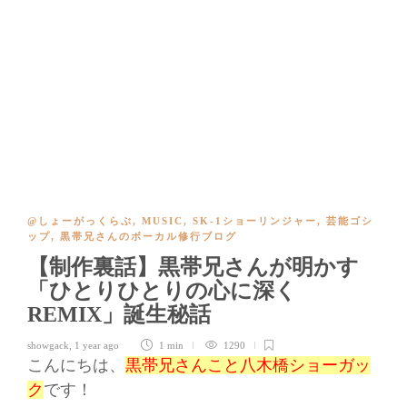
@しょーがっくらぶ
,
MUSIC
,
SK-1ショーリンジャー
,
芸能ゴシ
ップ
,
黒帯兄さんのボーカル修行ブログ
【制作裏話】黒帯兄さんが明かす
「ひとりひとりの心に深く
REMIX」誕生秘話
showgack
,
1 year ago
1 min
1290
こんにちは、
黒帯兄さんこと八木橋ショーガッ
ク
です！