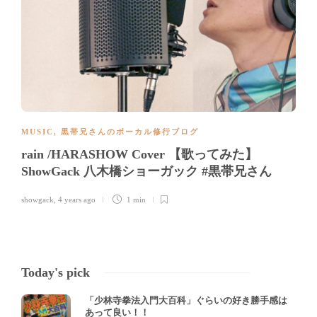
MUSIC
,
黒帯兄さんのボーカル修行ブログ
rain /HARASHOW Cover 【歌ってみた】
ShowGack 八木橋ショーガック #黒帯兄さん
showgack
,
4 years ago
1 min
Today's pick
「少林寺拳法入門大百科」ぐらいの好き勝手感は
あって良い！！