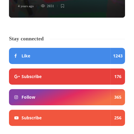
4 years ago
2651
Stay connected
Like
1243
Subscribe
176
Follow
365
Subscribe
256