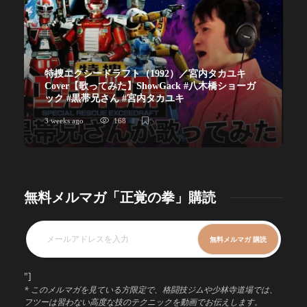
特捜エクシードラフト（1992）／宮内タカユキ
Cover【歌ってみた】ShowGack #八木橋ショーガ
ック #黒帯兄さん #宮内タカユキ
3 weeks ago
168
無料メルマガ「正覚の拳」購読
"]
* このメルマガを見ている方限定で、格闘技ジムや少林寺道場では、
フツーは習わない高度な技のテクニックを動画でお伝えします。