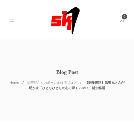
0
Blog Post
Home
黒帯兄さんのボーカル修行ブログ
【制作裏話】黒帯兄さんが
明かす「ひとりひとりの心に深くREMIX」誕生秘話