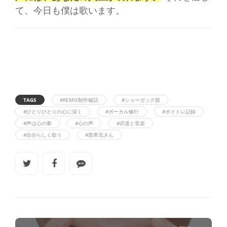
て、今日も僕は歌います。
TAGS
#REMIX制作秘話
#ショーガック節
#ひとりひとりの心に深く
#ボーカル修行
#ボイトレ記録
#声は心の拳
#心の声
#武道と音楽
#自分らしく歌う
#黒帯兄さん