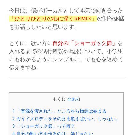
今日は、僕がボーカルとして本気で向き合った
「ひとりひとりの心に深くREMIX」
の制作秘話
をお話ししたいと思います。
とくに、歌い方に
自分の「ショーガック節」
を
入れるまでの試行錯誤や葛藤について、小学生
にもわかるようにシンプルに、でも心を込めて
伝えますね。
もくじ
[
非表示
]
1
「音源を渡された」ところから物語は始まる
2
ガイドメロディをそのまま歌えばいい、じゃない。
3
「ショーガック節」って何？
4
自分の歌い方を作るのは、楽じゃない