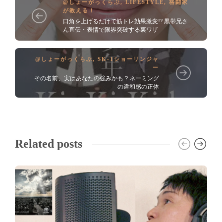
@しょーがっくらぶ
,
LIFESTYLE
,
格闘家
が教える！
口角を上げるだけで筋トレ効果激変!? 黒帯兄さ
ん直伝・表情で限界突破する裏ワザ
@しょーがっくらぶ
,
SK-1ショーリンジャ
ー
その名前、実はあなたの強みかも？ネーミング
の違和感の正体
Related posts