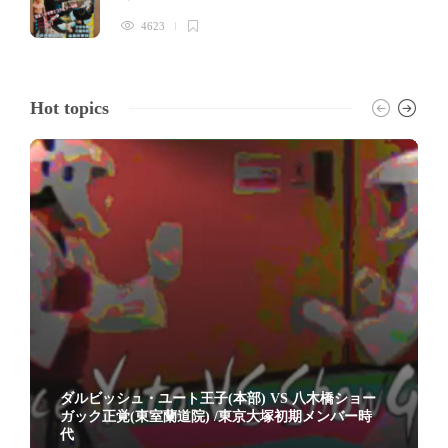
4623
Hot topics
ダルビッシュ・ユート王子(本部) VS 八木橋ショー
ガック正覚(東室蘭道院) /東京大塚初期メンバー時
代