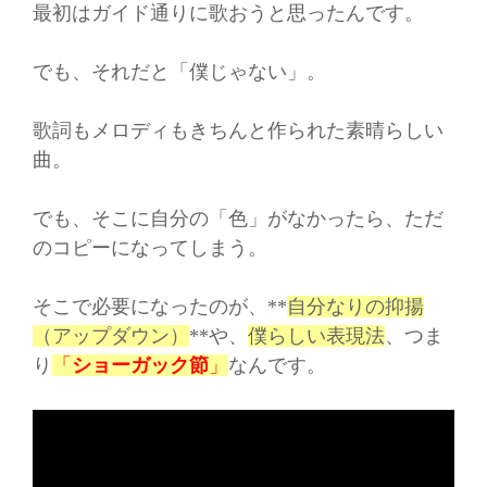
最初はガイド通りに歌おうと思ったんです。
でも、それだと「僕じゃない」。
歌詞もメロディもきちんと作られた素晴らしい
曲。
でも、そこに自分の「色」がなかったら、ただ
のコピーになってしまう。
そこで必要になったのが、**
自分なりの抑揚
（アップダウン）
**や、
僕らしい表現法
、つま
り
「
ショーガック節
」
なんです。