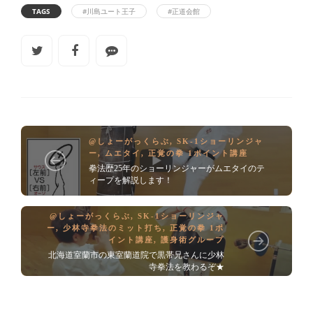
TAGS
#川島ユート王子
#正道会館
@しょーがっくらぶ
,
SK-1ショーリンジャ
ー
,
ムエタイ
,
正覚の拳 1ポイント講座
拳法歴25年のショーリンジャーがムエタイのテ
ィープを解説します！
@しょーがっくらぶ
,
SK-1ショーリンジャ
ー
,
少林寺拳法のミット打ち
,
正覚の拳 1ポ
イント講座
,
護身術グループ
北海道室蘭市の東室蘭道院で黒帯兄さんに少林
寺拳法を教わるぞ★