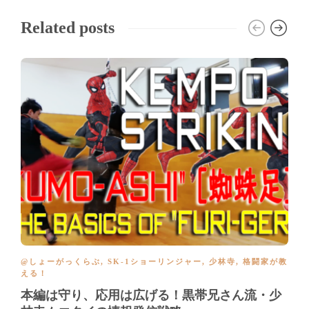
Related posts
@しょーがっくらぶ
,
SK-1ショーリンジャー
,
少林寺
,
格闘家が教
える！
本編は守り、応用は広げる！黒帯兄さん流・少