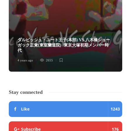
ダルビッシュ・ユート王子(本部) VS 八木橋ショー
ガック正覚(東室蘭道院) /東京大塚初期メンバー時
代
4 years ago
2655
Stay connected
Like
1243
Subscribe
176