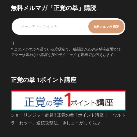
無料メルマガ「正覚の拳」購読
"]
* このメルマガを見ている方限定で、格闘技ジムや少林寺道場では、
フツーは習わない高度な技のテクニックを動画でお伝えします。
正覚の拳 1ポイント講座
ショーリンジャー必見!! 正覚の拳 1ポイント講座 | 「ウルト
ラ・わツー」連続攻撃法。＠しょーがっくらぶ