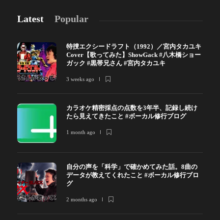
Latest
Popular
特捜エクシードラフト（1992）／宮内タカユキ
Cover【歌ってみた】ShowGack #八木橋ショー
ガック #黒帯兄さん #宮内タカユキ
3 weeks ago
カラオケ精密採点の点数を3年半、記録し続け
たら見えてきたこと #ボーカル修行ブログ
1 month ago
自分の声を「科学」で確かめてみた話。8曲の
データが教えてくれたこと #ボーカル修行ブロ
グ
2 months ago