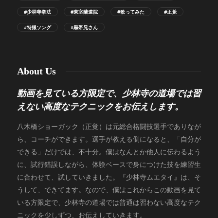
#少林寺拳法
#東室蘭道院
#歌ってみた
#正覚
#特撮ソング
#黒帯兄さん
About Us
動画を見ている方限定で、少林寺の道場では習
えない高度なテクニックをお伝えします。
八木橋ショーガック（正覚）は元総合格闘技選手でありなが
ら、コーチができます。選手が教える側になると、「自分が
できる」だけでは、不十分。僕はなんとか他人に伝わるよう
に、試行錯誤しながら、体験ベースで身につけた技を練習生
に合わせて、試していきました。『少林寺ムエタイ』は、そ
うして、できてます。なので、僕はこれからこの動画を見て
いる方限定で、少林寺の道場では普通は習わない高度なテク
ニックを少しずつ、お伝えしていきます。