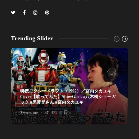
Trending Slider
特捜エクシードラフト（1992）／宮内タカユキ
Cover【歌ってみた】ShowGack #八木橋ショーガ
ック #黒帯兄さん #宮内タカユキ
3 weeks ago
171