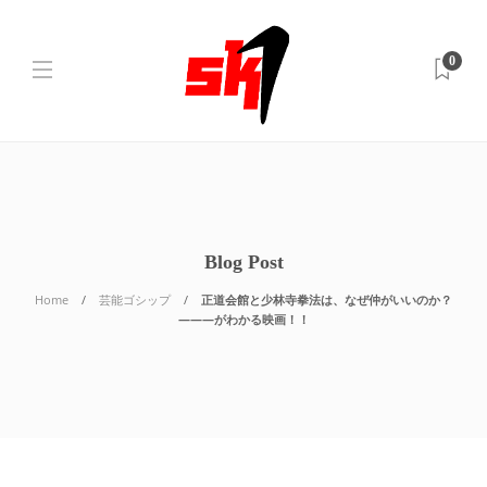
0
Blog Post
Home
芸能ゴシップ
正道会館と少林寺拳法は、なぜ仲がいいのか？
―――がわかる映画！！