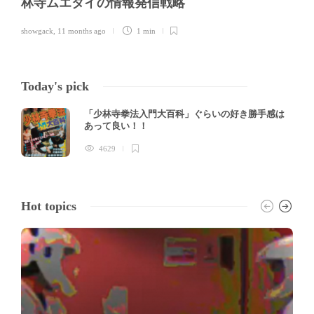
林寺ムエタイの情報発信戦略
showgack
,
11 months ago
1 min
Today's pick
「少林寺拳法入門大百科」ぐらいの好き勝手感は
あって良い！！
4629
Hot topics