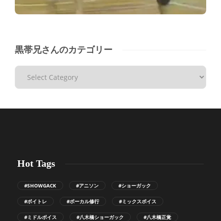
黒帯兄さんのカテゴリー
Hot Tags
#SHOWGACK
#アニソン
#ショーガック
#ボイトレ
#ボーカル修行
#ミックスボイス
#ミドルボイス
#八木橋ショーガック
#八木橋正覚